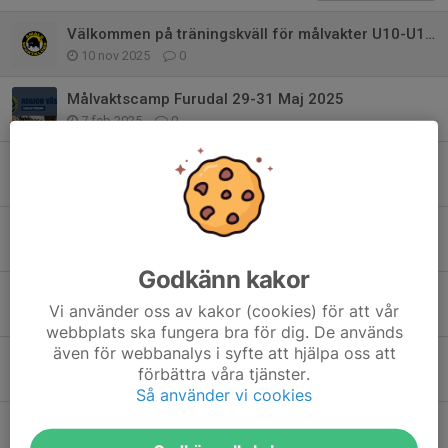
Välkommen på träningskväll för målvakter U10-U16 i Karlstad!
10 nov 2025
0
Målvaktscamp Furudal 29-31 Maj 2025
7 feb 2025
0
Region Väst anordnar målvaktsträningar
17 jan 2025
0
Målvaktscamp Furudal 9-11 Maj 2024
21 feb 2024
0
Godkänn kakor
Målvaktsdag I Säffle 30/12
Vi använder oss av kakor (cookies) för att vår
22 nov 2023
0
webbplats ska fungera bra för dig. De används
även för webbanalys i syfte att hjälpa oss att
Målvaktslyftet I Värmland
förbättra våra tjänster.
14 sep 2022
0
Så använder vi cookies
Målvaktsdag i Hammarö 18 september
23 aug 2022
0