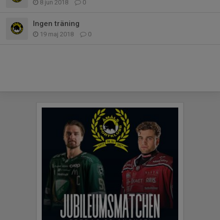
8 jun 2018
0
Ingen träning
19 maj 2018
0