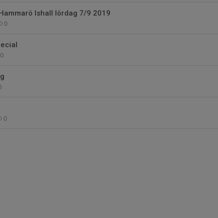
 Hammarö Ishall lördag 7/9 2019
0
ecial
0
ng
0
0