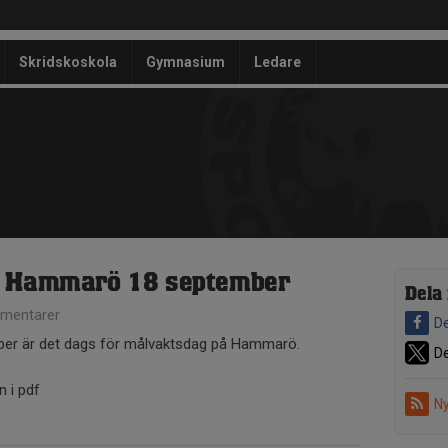
Skridskoskola
Gymnasium
Ledare
i Hammarö 18 september
Dela
mentarer
De
er är det dags för målvaktsdag på Hammarö.
De
n i pdf
Ny