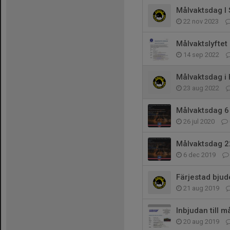
Målvaktsdag I 
22 nov 2023
Målvaktslyftet
14 sep 2022
Målvaktsdag 
23 aug 2022
Målvaktsdag 6
26 jul 2020
Målvaktsdag 2
6 dec 2019
Färjestad bjude
21 aug 2019
Inbjudan till m
20 aug 2019