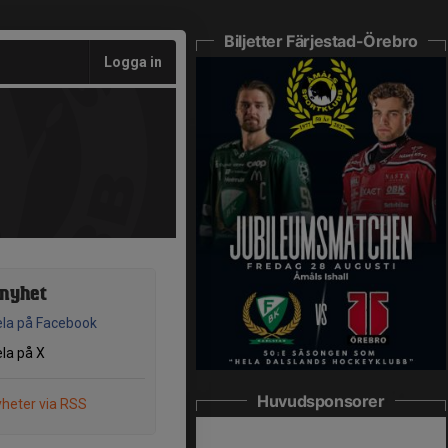
Biljetter Färjestad-Örebro
Logga in
 nyhet
la på Facebook
la på X
Huvudsponsorer
heter via RSS