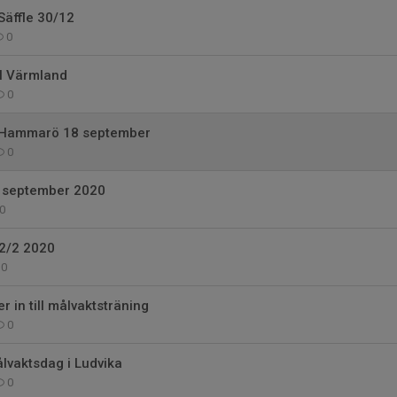
Säffle 30/12
0
 I Värmland
0
i Hammarö 18 september
0
 september 2020
0
2/2 2020
0
r in till målvaktsträning
0
ålvaktsdag i Ludvika
0