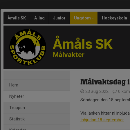
Åmåls SK
A-lag
Junior
Ungdom
Hockeyskola
Åmåls SK
Målvakter
Målvaktsdag 
Hem
23 aug 2022
0 kom
Nyheter
Söndagen den 18 septemb
Truppen
Via länken hittar ni inbjuda
Statistik
Inbjudan 18 september