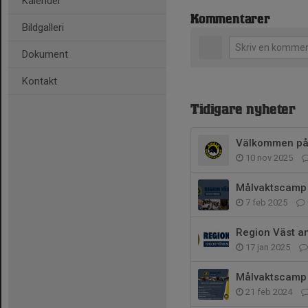
Kalender
Kommentarer
Bildgalleri
Dokument
Kontakt
Tidigare nyheter
Välkommen på t
10 nov 2025
Målvaktscamp 
7 feb 2025
Region Väst a
17 jan 2025
Målvaktscamp 
21 feb 2024