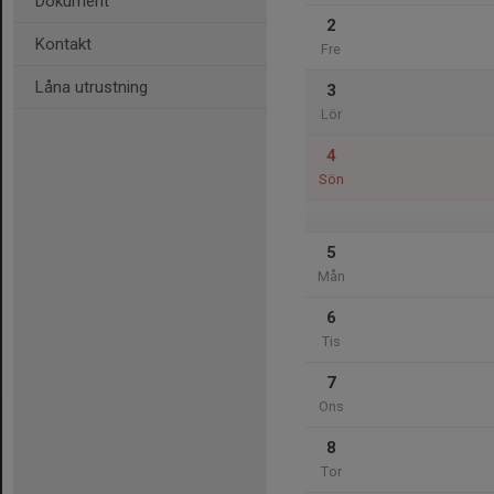
Dokument
2
Kontakt
Fre
Låna utrustning
3
Lör
4
Sön
5
Mån
6
Tis
7
Ons
8
Tor