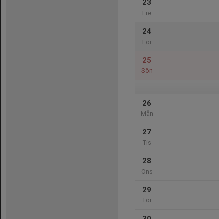
23
Fre
24
Lör
25
Sön
26
Mån
27
Tis
28
Ons
29
Tor
30