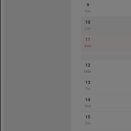
9
Fre
10
Lör
11
Sön
12
Mån
13
Tis
14
Ons
15
Tor