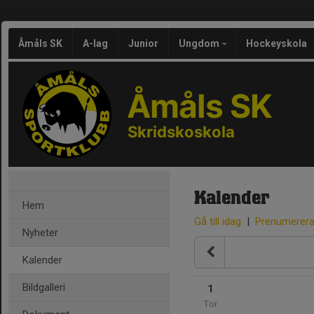
Åmåls SK
A-lag
Junior
Ungdom
Hockeyskola
Åmåls SK
Skridskoskola
Kalender
Hem
Gå till idag
|
Prenumerer
Nyheter
Kalender
Bildgalleri
1
Tor