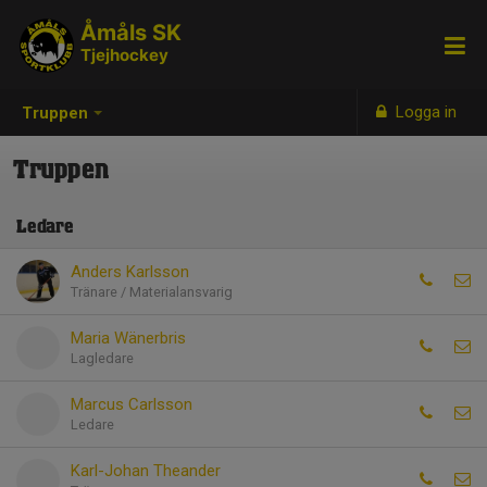
Åmåls SK
Tjejhockey
Logga in
Truppen
Truppen
Ledare
Anders Karlsson
Tränare / Materialansvarig
Maria Wänerbris
Lagledare
Marcus Carlsson
Ledare
Karl-Johan Theander