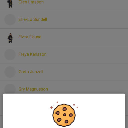
Ellen Larsson
Ellie-Lo Sundell
Elvira Eklund
Freya Karlsson
Greta Junzell
Gry Magnusson
Hannah Bengtsson
Irma Junzell