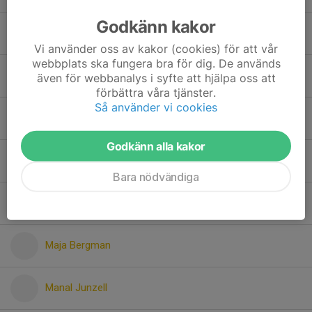
Godkänn kakor
Isabella Englund
Vi använder oss av kakor (cookies) för att vår
webbplats ska fungera bra för dig. De används
Linnea Kall
även för webbanalys i syfte att hjälpa oss att
förbättra våra tjänster.
Så använder vi cookies
Lova Ekman
Godkänn alla kakor
Lovisa Bengtsson
Bara nödvändiga
Luna Langenbach
Maja Bergman
Manal Junzell