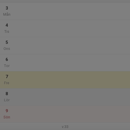
3
Mån
4
Tis
5
Ons
6
Tor
7
Fre
8
Lör
9
Sön
v.33