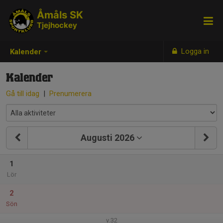
Åmåls SK
Tjejhockey
Logga in
Kalender
Kalender
Gå till idag
|
Prenumerera
Augusti 2026
1
Lör
2
Sön
v.32