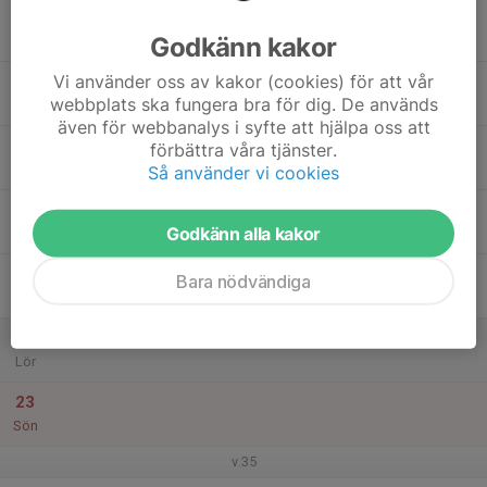
17
Godkänn kakor
Mån
Vi använder oss av kakor (cookies) för att vår
18
webbplats ska fungera bra för dig. De används
Tis
även för webbanalys i syfte att hjälpa oss att
19
förbättra våra tjänster.
Ons
Så använder vi cookies
20
Godkänn alla kakor
Tor
21
Bara nödvändiga
Fre
22
Lör
23
Sön
v.35