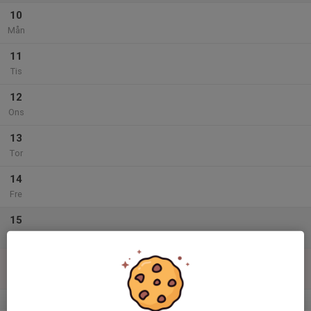
10
Mån
11
Tis
12
Ons
13
Tor
14
Fre
15
Lör
16
Sön
v.34