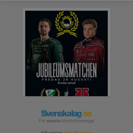
För
smarta
idrottsföreningar
Välj version:
Mobil
|
Desktop