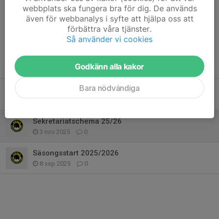
webbplats ska fungera bra för dig. De används
Dela nyhet
även för webbanalys i syfte att hjälpa oss att
förbättra våra tjänster.
Så använder vi cookies
Tidigare nyheter
Godkänn alla kakor
Bara nödvändiga
ÅSK U9
22 nov 2025
0
Sekretariatschema 25/26
3 nov 2025
0
Säsongsstart 2025/2026
8 sep 2025
0