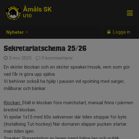
Åmåls SK
U10
Logga in
Nyheter
Sekretariatschema 25/26
3 nov 2025
0 kommentarer
En sköter klockan och en sköter speaker/musik, vem som gör
vad får ni göra upp själva.
Vi behöver också ha hjälp i pausen vid spolning med sarger,
målburar och bänkar.
Klockan:
Ställ in klockan före matchstart, manual finns i pärmen
bredvid klockan.
Vi spelar 1x15 med 60s sekvenser där tiden stoppar för byte.
(Inställning Tut-hockey) När domaren släpper pucken startar
man tiden igen.
Speaker:
Presentation av lagen samt hälsa lag och publik