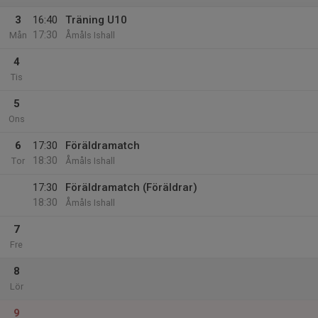
3
16:40
Träning U10
17:30
Mån
Åmåls Ishall
4
Tis
5
Ons
6
17:30
Föräldramatch
18:30
Tor
Åmåls Ishall
17:30
Föräldramatch (Föräldrar)
18:30
Åmåls Ishall
7
Fre
8
Lör
9