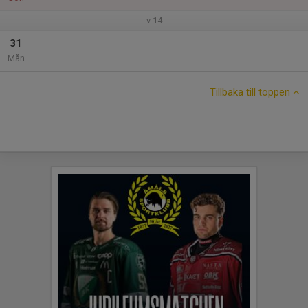
v.14
31
Mån
Tillbaka till toppen