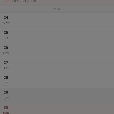
16:30
Sön
Filipstad
v.13
24
Mån
25
Tis
26
Ons
27
Tor
28
Fre
29
Lör
30
Sön