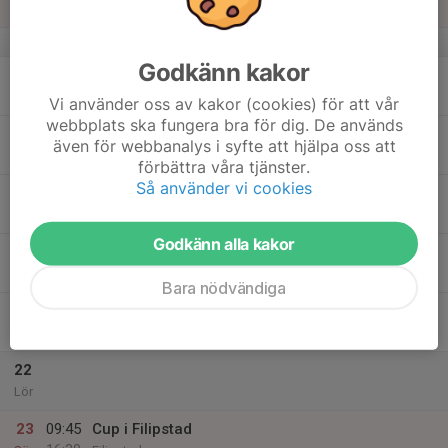
Sön
v.12
Godkänn kakor
17
Mån
Vi använder oss av kakor (cookies) för att vår
webbplats ska fungera bra för dig. De används
18
även för webbanalys i syfte att hjälpa oss att
Tis
förbättra våra tjänster.
Så använder vi cookies
19
Ons
Godkänn alla kakor
20
Tor
Bara nödvändiga
21
Fre
22
Lör
23
09:45
Cup i Filipstad