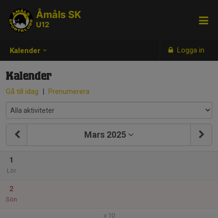
Åmåls SK
U12
Logga in
Kalender
Kalender
Gå till idag
|
Prenumerera
Mars 2025
1
Lör
2
Sön
v.10