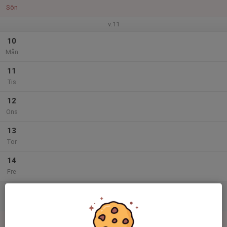
Sön
v.11
10
Mån
11
Tis
12
Ons
13
Tor
14
Fre
15
Lör
16