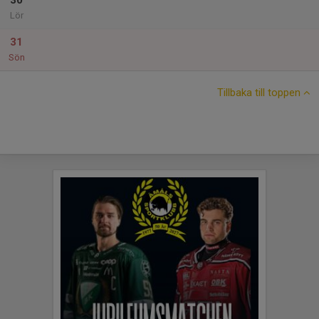
30
Lör
31
Sön
Tillbaka till toppen