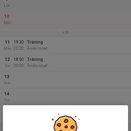
Lör
10
Sön
v.50
11
19:30
Träning
20:20
Mån
Åmåls Ishall
12
18:50
Träning
20:00
Tis
Åmåls Ishall
13
Ons
14
Tor
15
18:00
Träning
19:10
Fre
Åmåls Ishall
16
15:00
Match mot Grums IK