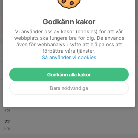
17:00
Lör
HockeyTvåan C
Billerudhallen
Godkänn kakor
17
Sön
Vi använder oss av kakor (cookies) för att vår
webbplats ska fungera bra för dig. De används
v.51
även för webbanalys i syfte att hjälpa oss att
18
förbättra våra tjänster.
Mån
Så använder vi cookies
19
Godkänn alla kakor
Tis
20
Bara nödvändiga
Ons
21
Tor
22
Fre