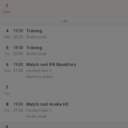
3
Sön
v.49
4
19:30
Träning
20:20
Mån
Åmåls Ishall
5
18:50
Träning
20:00
Tis
Åmåls Ishall
6
19:00
Match mot IFK Munkfors
21:00
Ons
HockeyTvåan C
Munkfors Arena
7
Tor
8
19:00
Match mot Arvika HC
21:00
Fre
HockeyTvåan C
Åmåls Ishall
9