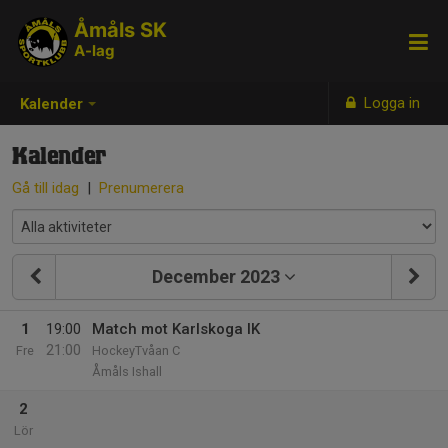
Åmåls SK
A-lag
Logga in
Kalender
Kalender
Gå till idag
|
Prenumerera
December 2023
1
19:00
Match mot Karlskoga IK
21:00
Fre
HockeyTvåan C
Åmåls Ishall
2
Lör