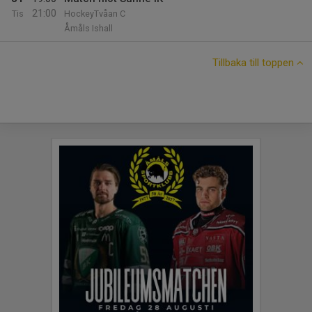
21:00
Tis
HockeyTvåan C
Åmåls Ishall
Tillbaka till toppen