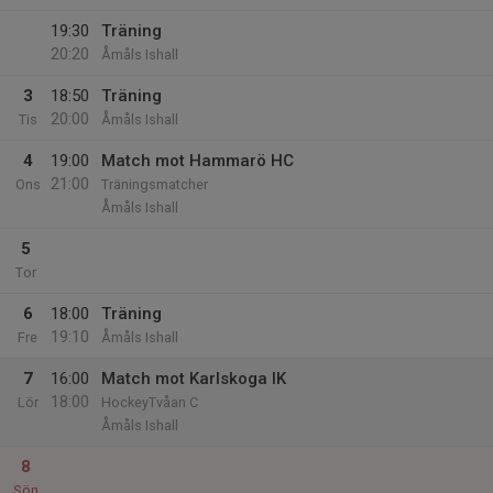
19:30
Träning
20:20
Åmåls Ishall
3
18:50
Träning
20:00
Tis
Åmåls Ishall
4
19:00
Match mot Hammarö HC
21:00
Ons
Träningsmatcher
Åmåls Ishall
5
Tor
6
18:00
Träning
19:10
Fre
Åmåls Ishall
7
16:00
Match mot Karlskoga IK
18:00
Lör
HockeyTvåan C
Åmåls Ishall
8
Sön