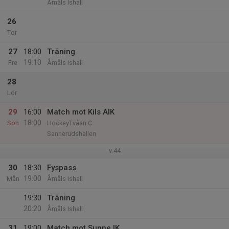
Åmåls Ishall
26
Tor
27
18:00
Träning
19:10
Fre
Åmåls Ishall
28
Lör
29
16:00
Match mot Kils AIK
18:00
Sön
HockeyTvåan C
Sannerudshallen
v.44
30
18:30
Fyspass
19:00
Mån
Åmåls Ishall
19:30
Träning
20:20
Åmåls Ishall
31
19:00
Match mot Sunne IK