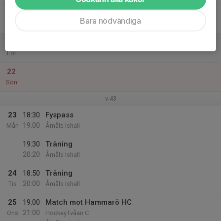
20
18:00
Träning
Bara nödvändiga
19:10
Fre
Åmåls Ishall
21
Lör
22
Sön
v.43
23
18:30
Fyspass
19:00
Mån
Åmåls Ishall
19:30
Träning
20:20
Åmåls Ishall
24
18:50
Träning
20:00
Tis
Åmåls Ishall
25
19:00
Match mot Hammarö HC
21:00
Ons
HockeyTvåan C