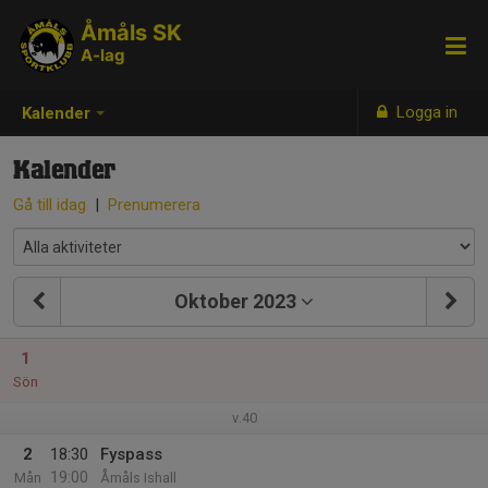
Åmåls SK
A-lag
Logga in
Kalender
Kalender
Gå till idag
|
Prenumerera
Oktober 2023
1
Sön
v.40
2
18:30
Fyspass
19:00
Mån
Åmåls Ishall