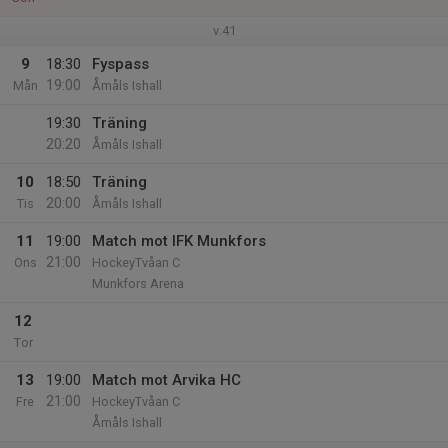
v.41
9
18:30
Fyspass
19:00
Mån
Åmåls Ishall
19:30
Träning
20:20
Åmåls Ishall
10
18:50
Träning
20:00
Tis
Åmåls Ishall
11
19:00
Match mot IFK Munkfors
21:00
Ons
HockeyTvåan C
Munkfors Arena
12
Tor
13
19:00
Match mot Arvika HC
21:00
Fre
HockeyTvåan C
Åmåls Ishall