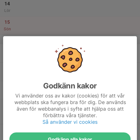
14
Lör
15
Sön
v.42
16
18:30
Fyspass
19:00
Mån
Åmåls Ishall
19:30
Träning
20:20
Åmåls Ishall
Godkänn kakor
17
18:50
Träning
20:00
Tis
Åmåls Ishall
Vi använder oss av kakor (cookies) för att vår
webbplats ska fungera bra för dig. De används
18
19:00
Match mot Grums IK
även för webbanalys i syfte att hjälpa oss att
21:00
Ons
HockeyTvåan C
förbättra våra tjänster.
Billerudhallen
Så använder vi cookies
19
Tor
Godkänn alla kakor