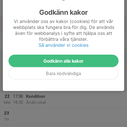
17
19:15
Styrka/koordination
20:15
Godkänn kakor
Ons
Jeje's Gym
Vi använder oss av kakor (cookies) för att vår
18
webbplats ska fungera bra för dig. De används
Tor
även för webbanalys i syfte att hjälpa oss att
19
17:30
Kondition
förbättra våra tjänster.
18:30
Fre
Åmåls Ishall
Så använder vi cookies
20
Godkänn alla kakor
Lör
21
Bara nödvändiga
Sön
v.21
22
17:30
Kondition
18:30
Mån
Åmåls Ishall
23
Tis