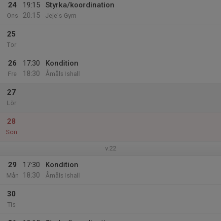
24
19:15
Styrka/koordination
20:15
Ons
Jeje's Gym
25
Tor
26
17:30
Kondition
18:30
Fre
Åmåls Ishall
27
Lör
28
Sön
v.22
29
17:30
Kondition
18:30
Mån
Åmåls Ishall
30
Tis