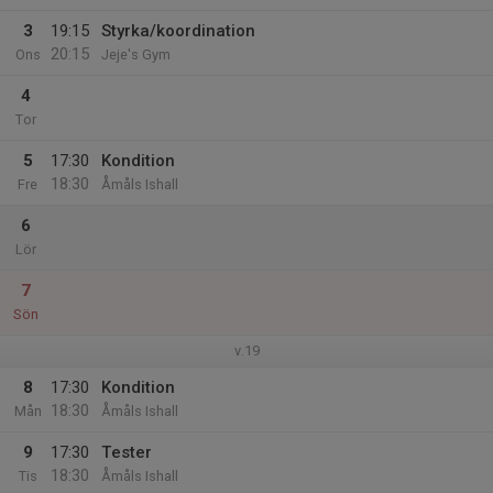
3
19:15
Styrka/koordination
20:15
Ons
Jeje's Gym
4
Tor
5
17:30
Kondition
18:30
Fre
Åmåls Ishall
6
Lör
7
Sön
v.19
8
17:30
Kondition
18:30
Mån
Åmåls Ishall
9
17:30
Tester
18:30
Tis
Åmåls Ishall