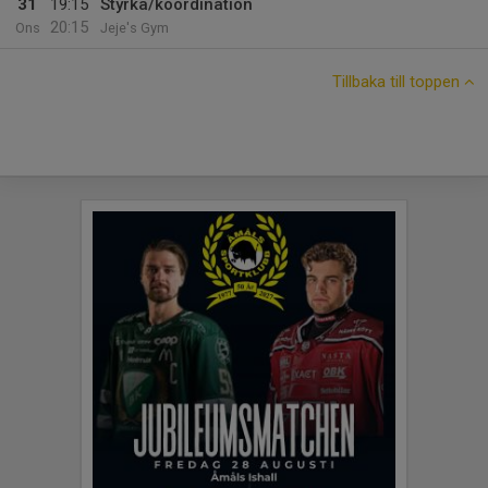
31
19:15
Styrka/koordination
20:15
Ons
Jeje's Gym
Tillbaka till toppen