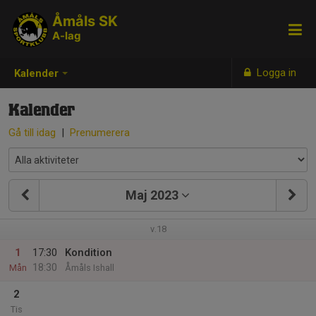
Åmåls SK
A-lag
Logga in
Kalender
Kalender
Gå till idag
|
Prenumerera
Maj 2023
v.18
1
17:30
Kondition
18:30
Mån
Åmåls Ishall
2
Tis