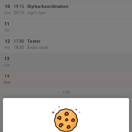
10
19:15
Styrka/koordination
20:15
Ons
Jeje's Gym
11
Tor
12
17:30
Tester
18:30
Fre
Åmåls Ishall
13
Lör
14
Sön
v.20
15
17:30
Kondition
18:30
Mån
Åmåls Ishall
16
Tis