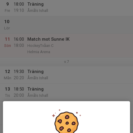
9
18:00
Träning
19:10
Fre
Åmåls Ishall
10
Lör
11
16:00
Match mot Sunne IK
18:00
Sön
HockeyTvåan C
Helmia Arena
v.7
12
19:30
Träning
20:20
Mån
Åmåls Ishall
13
18:50
Träning
20:00
Tis
Åmåls Ishall
14
19:00
Match mot Hammarö HC
21:00
Ons
HockeyTvåan C
Hammarö Ishall
15