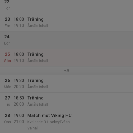
22
Tor
23
18:00
Träning
19:10
Fre
Åmåls Ishall
24
Lör
25
18:00
Träning
19:10
Sön
Åmåls Ishall
v.9
26
19:30
Träning
20:20
Mån
Åmåls Ishall
27
18:50
Träning
20:00
Tis
Åmåls Ishall
28
19:00
Match mot Viking HC
21:00
Ons
Kvalserie B HockeyTvåan
Valhall