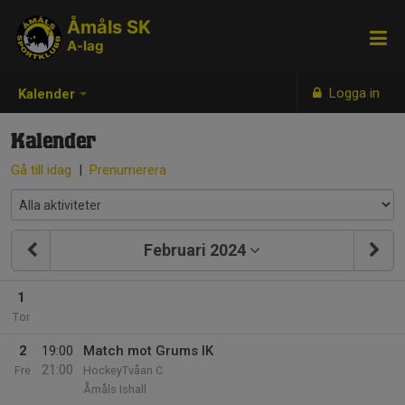
Åmåls SK
A-lag
Logga in
Kalender
Kalender
Gå till idag
|
Prenumerera
Februari 2024
1
Tor
2
19:00
Match mot Grums IK
21:00
Fre
HockeyTvåan C
Åmåls Ishall