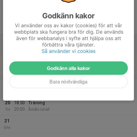
Tor
Godkänn kakor
16
19:00
Match mot Kils AIK
21:00
Fre
HockeyTvåan C
Vi använder oss av kakor (cookies) för att vår
Åmåls Ishall
webbplats ska fungera bra för dig. De används
även för webbanalys i syfte att hjälpa oss att
17
förbättra våra tjänster.
Lör
Så använder vi cookies
18
Sön
Godkänn alla kakor
v.8
Bara nödvändiga
19
19:30
Träning
20:20
Mån
Åmåls Ishall
20
18:50
Träning
20:00
Tis
Åmåls Ishall
21
Ons