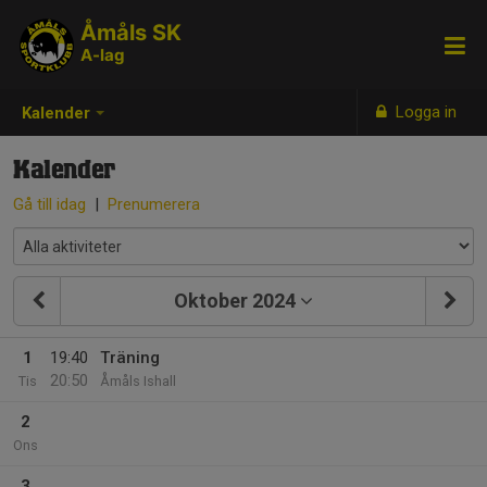
Åmåls SK
A-lag
Logga in
Kalender
Kalender
Gå till idag
|
Prenumerera
Oktober 2024
1
19:40
Träning
20:50
Tis
Åmåls Ishall
2
Ons
3