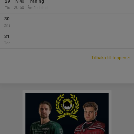
29
19:40
Träning
20:50
Tis
Åmåls Ishall
30
Ons
31
Tor
Tillbaka till toppen