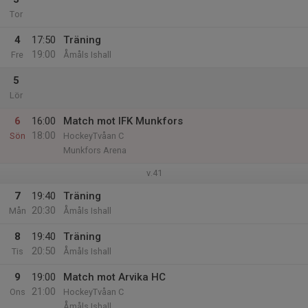
Tor
4
17:50
Träning
19:00
Fre
Åmåls Ishall
5
Lör
6
16:00
Match mot IFK Munkfors
18:00
Sön
HockeyTvåan C
Munkfors Arena
v.41
7
19:40
Träning
20:30
Mån
Åmåls Ishall
8
19:40
Träning
20:50
Tis
Åmåls Ishall
9
19:00
Match mot Arvika HC
21:00
Ons
HockeyTvåan C
Åmåls Ishall