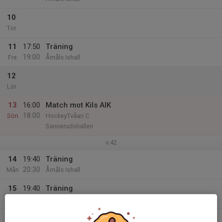
10
Tor
11
17:50
Träning
19:00
Fre
Åmåls Ishall
12
Lör
13
16:00
Match mot Kils AIK
18:00
Sön
HockeyTvåan C
Sannerudshallen
v.42
14
19:40
Träning
20:30
Mån
Åmåls Ishall
15
19:40
Träning
20:50
Tis
Åmåls Ishall
16
19:00
Match mot Grums IK