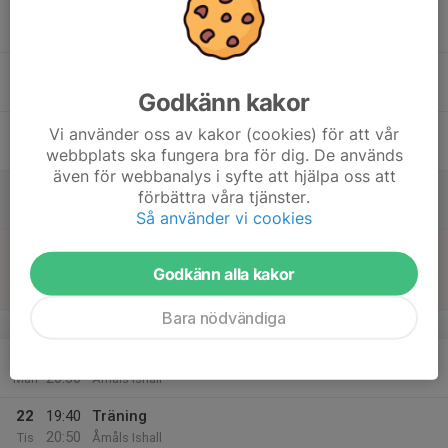
21:00
Ons
HockeyTvåan C
Åmåls Ishall
17
Tor
Godkänn kakor
18
17:50
Träning
Vi använder oss av kakor (cookies) för att vår
19:00
Fre
Åmåls Ishall
webbplats ska fungera bra för dig. De används
även för webbanalys i syfte att hjälpa oss att
19
förbättra våra tjänster.
Lör
Så använder vi cookies
20
16:00
Match mot Karlskoga IK
18:00
Sön
HockeyTvåan C
Godkänn alla kakor
Åmåls Ishall
Bara nödvändiga
v.43
21
19:40
Träning
20:30
Mån
Åmåls Ishall
22
19:40
Träning
20:50
Tis
Åmåls Ishall