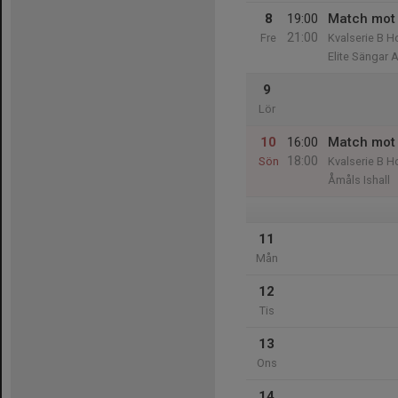
8
19:00
Match mot 
21:00
Fre
Kvalserie B 
Elite Sängar 
9
Lör
10
16:00
Match mot 
18:00
Sön
Kvalserie B 
Åmåls Ishall
11
Mån
12
Tis
13
Ons
14