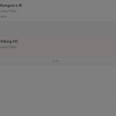
Kungsörs IK
HockeyTvåan
Arena
Viking HC
HockeyTvåan
v.11