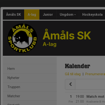
Åmåls SK
A-lag
Junior
Ungdom
Hockeyskola
Åmåls SK
A-lag
Kalender
Hem
Gå till idag
|
Prenumerer
Nyheter
Truppen
Matcher
1
19:00
Match mot 
21:00
Fre
Kvalserie B 