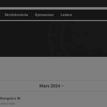
Skridskoskola
Gymnasium
Ledare
a
Mars 2024
Kungsörs IK
HockeyTvåan