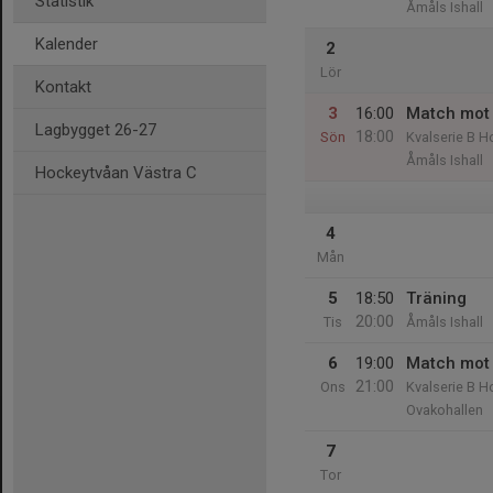
Statistik
Åmåls Ishall
Kalender
2
Lör
Kontakt
3
16:00
Match mot
Lagbygget 26-27
18:00
Sön
Kvalserie B 
Åmåls Ishall
Hockeytvåan Västra C
4
Mån
5
18:50
Träning
20:00
Tis
Åmåls Ishall
6
19:00
Match mot
21:00
Ons
Kvalserie B 
Ovakohallen
7
Tor