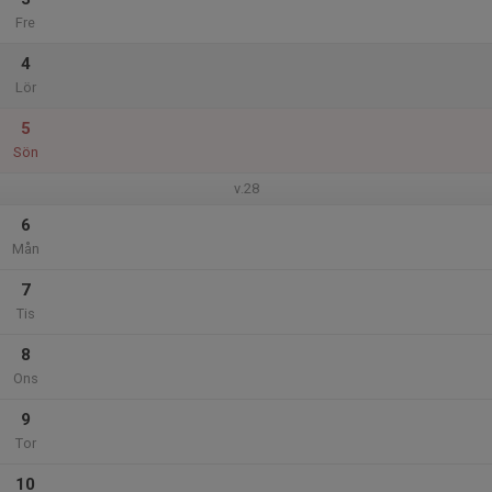
Fre
4
Lör
5
Sön
v.28
6
Mån
7
Tis
8
Ons
9
Tor
10