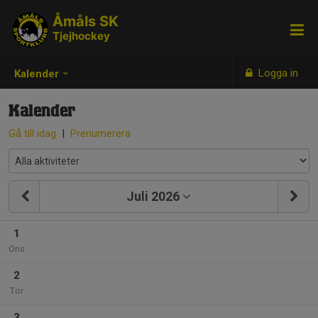
Åmåls SK
Tjejhockey
Logga in
Kalender
Kalender
Gå till idag
|
Prenumerera
Juli 2026
1
Ons
2
Tor
3