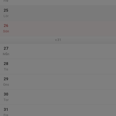
Fre
25
Lör
26
Sön
v.31
27
Mån
28
Tis
29
Ons
30
Tor
31
Fre