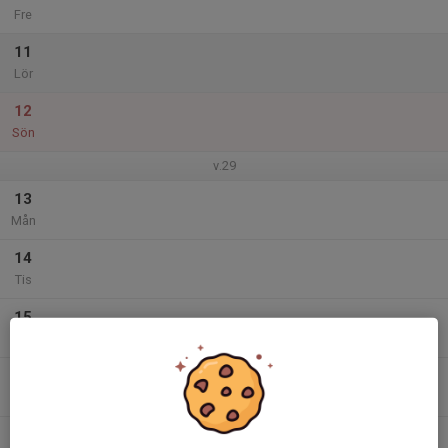
Fre
11
Lör
12
Sön
v.29
13
Mån
14
Tis
15
Ons
16
Tor
17