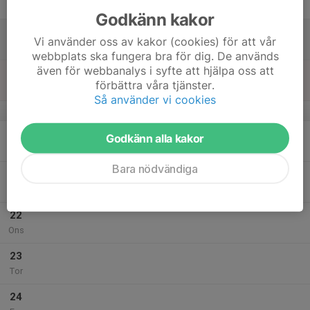
Fre
Godkänn kakor
18
Vi använder oss av kakor (cookies) för att vår
Lör
webbplats ska fungera bra för dig. De används
även för webbanalys i syfte att hjälpa oss att
19
förbättra våra tjänster.
Sön
Så använder vi cookies
v.30
20
Godkänn alla kakor
Mån
Bara nödvändiga
21
Tis
22
Ons
23
Tor
24