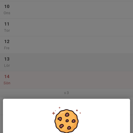
10
Ons
11
Tor
12
Fre
13
Lör
14
Sön
v.3
15
Mån
16
Tis