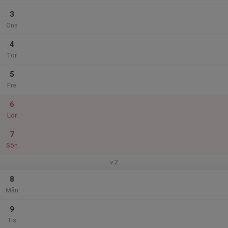
3
Ons
4
Tor
5
Fre
6
Lör
7
Sön
v.2
8
Mån
9
Tis