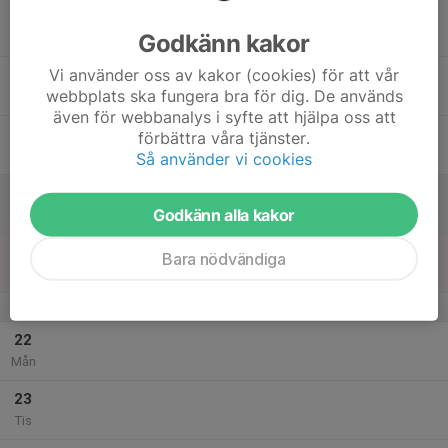
17
Godkänn kakor
Ons
Vi använder oss av kakor (cookies) för att vår
18
webbplats ska fungera bra för dig. De används
Tor
även för webbanalys i syfte att hjälpa oss att
19
förbättra våra tjänster.
Fre
Så använder vi cookies
20
Godkänn alla kakor
Lör
21
Bara nödvändiga
Sön
v.4
22
Mån
23
Tis