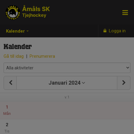
Åmåls SK
Tjejhockey
Logga in
Kalender
Kalender
Gå till idag
|
Prenumerera
Januari 2024
v.1
1
Mån
2
Tis