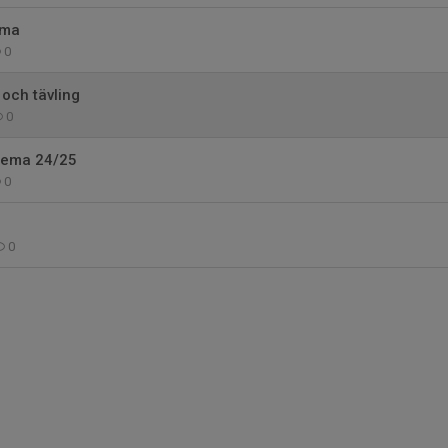
ema
0
 och tävling
0
hema 24/25
0
0