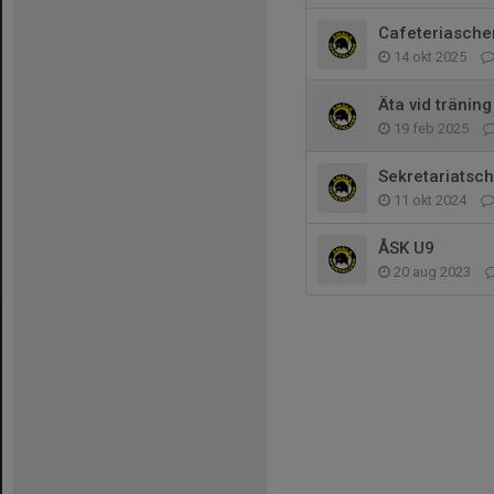
Cafeteriasch
14 okt 2025
Äta vid träning
19 feb 2025
Sekretariatsc
11 okt 2024
ÅSK U9
20 aug 2023