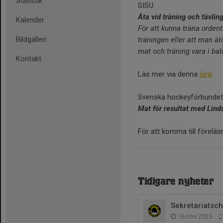
Statistik
SISU:
Äta vid träning och tävlin
Kalender
För att kunna träna ordent
Bildgalleri
träningen eller att man ät
mat och träning vara i bal
Kontakt
Läs mer via denna
länk
Svenska hockeyförbundet 
Mat för resultat med Lin
För att komma till förelä
Tidigare nyheter
Sekretariatsc
16 nov 2025