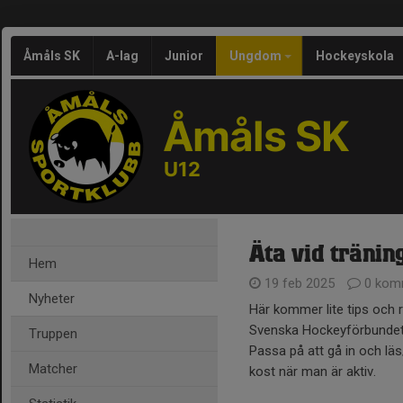
Åmåls SK
A-lag
Junior
Ungdom
Hockeyskola
Åmåls SK
U12
Äta vid tränin
Hem
19 feb 2025
0 kom
Nyheter
Här kommer lite tips och 
Svenska Hockeyförbunde
Truppen
Passa på att gå in och läs/
Matcher
kost när man är aktiv.