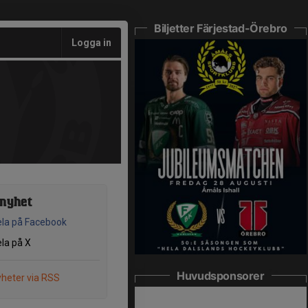
Biljetter Färjestad-Örebro
Logga in
 nyhet
la på Facebook
la på X
Huvudsponsorer
heter via RSS