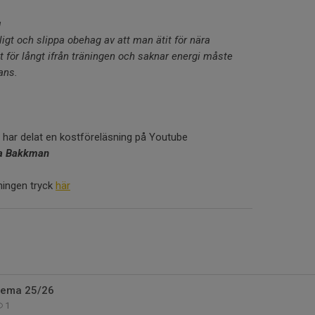
g
ligt och slippa obehag av att man ätit för nära
it för långt ifrån träningen och saknar energi måste
ans.
har delat en kostföreläsning på Youtube
da Bakkman
sningen tryck
här
hema 25/26
1