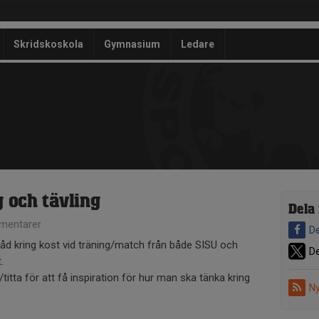
Skridskoskola
Gymnasium
Ledare
g och tävling
Dela
mentarer
De
råd kring kost vid träning/match från både SISU och
De
t.
titta för att få inspiration för hur man ska tänka kring
Ny