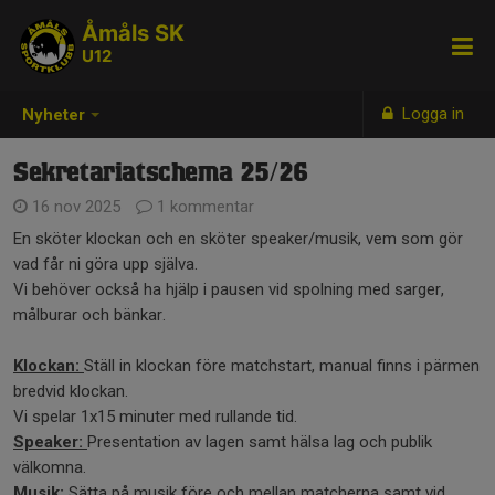
Åmåls SK
U12
Logga in
Nyheter
Sekretariatschema 25/26
16 nov 2025
1 kommentar
En sköter klockan och en sköter speaker/musik, vem som gör
vad får ni göra upp själva.
Vi behöver också ha hjälp i pausen vid spolning med sarger,
målburar och bänkar.
Klockan:
Ställ in klockan före matchstart, manual finns i pärmen
bredvid klockan.
Vi spelar 1x15 minuter med rullande tid.
Speaker:
Presentation av lagen samt hälsa lag och publik
välkomna.
Musik:
Sätta på musik före och mellan matcherna samt vid