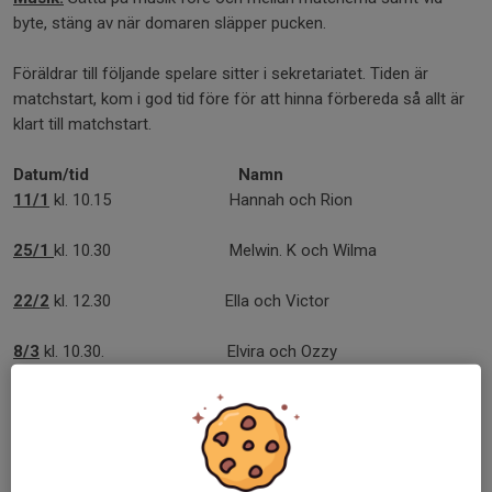
byte, stäng av när domaren släpper pucken.
Föräldrar till följande spelare sitter i sekretariatet. Tiden är
matchstart, kom i god tid före för att hinna förbereda så allt är
klart till matchstart.
Datum/tid Namn
11/1
kl. 10.15 Hannah och Rion
25/1
kl. 10.30 Melwin. K och Wilma
22/2
kl. 12.30 Ella och Victor
8/3
kl. 10.30. Elvira och Ozzy
Dela nyhet