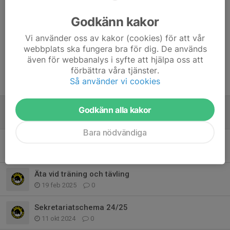
Kommentarer
Godkänn kakor
Emmy Holmström
17 nov 2025
23/11 är vi iväg på DM med Maltes storebror. Någon
Vi använder oss av kakor (cookies) för att vår
annan som kan ta det passet?
webbplats ska fungera bra för dig. De används
Mvh Emmy
även för webbanalys i syfte att hjälpa oss att
förbättra våra tjänster.
Så använder vi cookies
Tidigare nyheter
Sekretariatschema 25/26
Godkänn alla kakor
16 nov 2025
1
Bara nödvändiga
Cafeteriaschema
14 okt 2025
0
Äta vid träning och tävling
19 feb 2025
0
Sekretariatschema 24/25
11 okt 2024
0