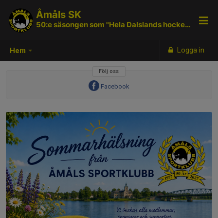
Åmåls SK
50:e säsongen som "Hela Dalslands hockeyklubb"
Logga in
Hem
Följ oss
Facebook