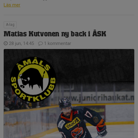
Läs mer
A-lag
Matias Kutvonen ny back i ÅSK
28 jun, 14:45
1 kommentar