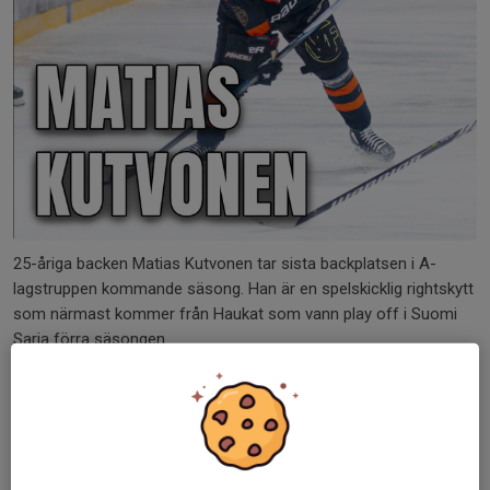
25-åriga backen Matias Kutvonen tar sista backplatsen i A-
lagstruppen kommande säsong. Han är en spelskicklig rightskytt
som närmast kommer från Haukat som vann play off i Suomi
Sarja förra säsongen.
Han är fostrad i...
Läs mer
Nytt huvudsponsoravtal med