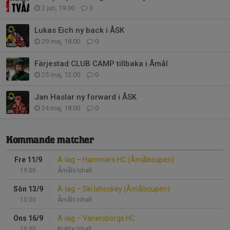
2 jun, 19:30
0
Lukas Eich ny back i ÅSK
29 maj, 18:00
0
Färjestad CLUB CAMP tillbaka i Åmål
25 maj, 12:00
0
Jan Haslar ny forward i ÅSK
24 maj, 18:00
0
Kommande matcher
Fre 11/9
A-lag
–
Hammarö HC (Åmålscupen)
19:00
Åmåls Ishall
Sön 13/9
A-lag
–
Ski Ishockey (Åmålscupen)
15:00
Åmåls Ishall
Ons 16/9
A-lag
–
Vänersborgs HC
19:00
Brätte Ishall