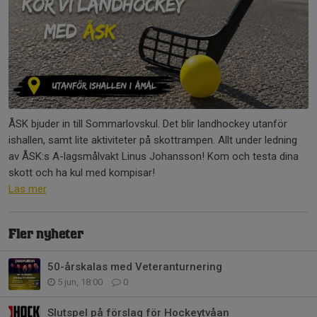
ÅSK bjuder in till Sommarlovskul. Det blir landhockey utanför
ishallen, samt lite aktiviteter på skottrampen. Allt under ledning
av ÅSK:s A-lagsmålvakt Linus Johansson! Kom och testa dina
skott och ha kul med kompisar!
Läs mer
Fler nyheter
50-årskalas med Veteranturnering
5 jun, 18:00
0
Slutspel på förslag för Hockeytvåan