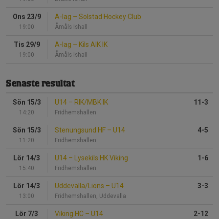
Ons 23/9
A-lag
–
Solstad Hockey Club
19:00
Åmåls Ishall
Tis 29/9
A-lag
–
Kils AIK IK
19:00
Åmåls Ishall
Senaste resultat
Sön 15/3
U14
–
RIK/MBK IK
11-3
14:20
Fridhemshallen
Sön 15/3
Stenungsund HF
–
U14
4-5
11:20
Fridhemshallen
Lör 14/3
U14
–
Lysekils HK Viking
1-6
15:40
Fridhemshallen
Lör 14/3
Uddevalla/Lions
–
U14
3-3
13:00
Fridhemshallen, Uddevalla
Lör 7/3
Viking HC
–
U14
2-12