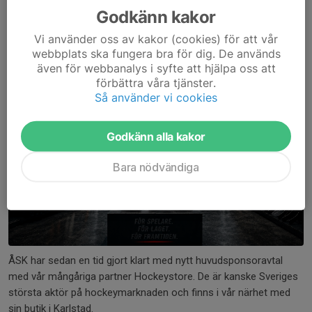
Godkänn kakor
Hockeystore
24 jun, 17:20
0 kommentarer
Vi använder oss av kakor (cookies) för att vår
webbplats ska fungera bra för dig. De används
även för webbanalys i syfte att hjälpa oss att
förbättra våra tjänster.
Så använder vi cookies
Godkänn alla kakor
Bara nödvändiga
ÅSK har sedan en tid gjort klart med nytt huvudsponsoravtal
med vår mångåriga partner Hockeystore. De är kanske Sveriges
största aktör på hockeymarknaden och finns i vår närhet med
sin butik i Karlstad.