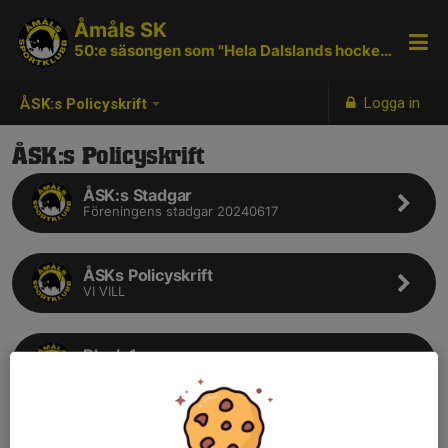
Åmåls SK
50:e säsongen som "Hela Dalslands hockeyklubb"
Logga in
ÅSK:s Policyskrift
ÅSK:s Policyskrift
ÅSK:s Stadgar
Föreningens stadgar 20240617
ÅSKs Policyskrift
VI VILL
Block 1
Tre Kronors Hockeyskola
Block 2