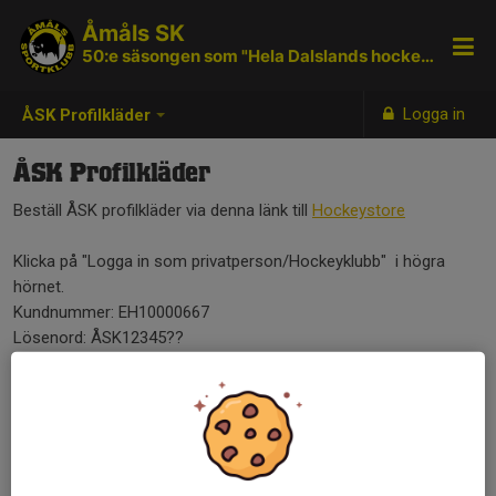
Åmåls SK
50:e säsongen som "Hela Dalslands hockeyklubb"
Logga in
ÅSK Profilkläder
ÅSK Profilkläder
Beställ ÅSK profilkläder via denna länk till
Hockeystore
Klicka på "Logga in som privatperson/Hockeyklubb" i högra
hörnet.
Kundnummer: EH10000667
Lösenord: ÅSK12345??
Ni betalar med kort/klarna.