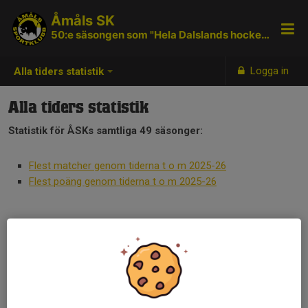
Åmåls SK
50:e säsongen som "Hela Dalslands hockeyklubb"
Logga in
Alla tiders statistik
Alla tiders statistik
Statistik för ÅSKs samtliga 49 säsonger:
Flest matcher genom tiderna t o m 2025-26
Flest poäng genom tiderna t o m 2025-26