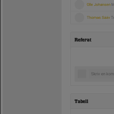
Olle Johansen
M
Thomas Sääv
T
Referat
Tabell