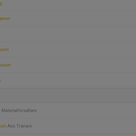
g
ainen
nsson
iksson
a
n
Materialförvaltare
sson
Ass Tränare