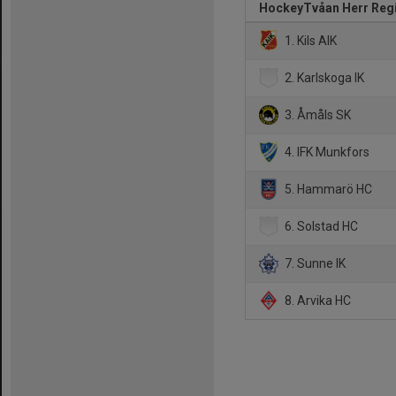
HockeyTvåan Herr Regi
1. Kils AIK
2. Karlskoga IK
3. Åmåls SK
4. IFK Munkfors
5. Hammarö HC
6. Solstad HC
7. Sunne IK
8. Arvika HC