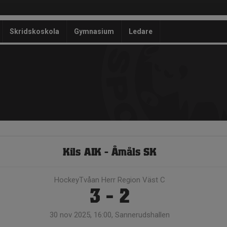
Skridskoskola
Gymnasium
Ledare
Kils AIK - Åmåls SK
HockeyTvåan Herr Region Väst C
3 - 2
30 nov 2025, 16:00, Sannerudshallen