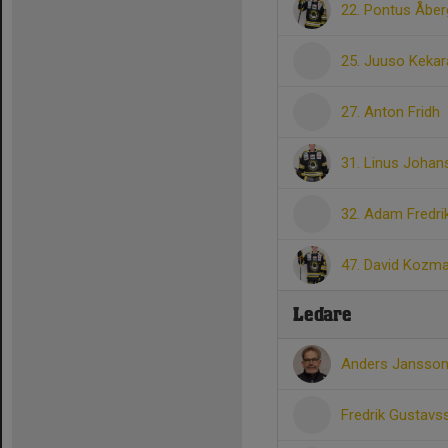
22. Pontus Åber
25. Juuso Kekar
27. Anton Fridh
31. Linus Joha
32. Adam Fredr
47. David Kozm
Ledare
Anders Jansso
Fredrik Gustav