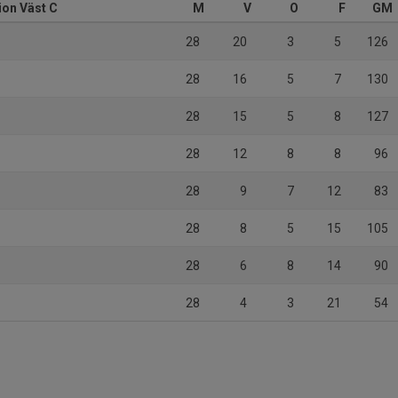
on Väst C
M
V
O
F
GM
28
20
3
5
126
28
16
5
7
130
28
15
5
8
127
28
12
8
8
96
28
9
7
12
83
28
8
5
15
105
28
6
8
14
90
28
4
3
21
54