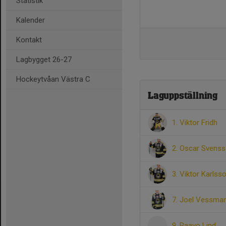
Statistik
Kalender
Kontakt
Lagbygget 26-27
Hockeytvåan Västra C
Laguppställning
1. Viktor Fridh
2. Oscar Svens
3. Viktor Karlss
7. Joel Vessma
9. Paavo Lind