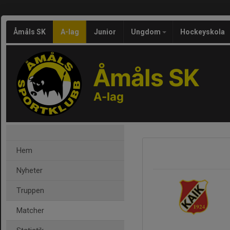
Åmåls SK
A-lag
Junior
Ungdom
Hockeyskola
Åmåls SK
A-lag
Hem
Nyheter
Truppen
Matcher