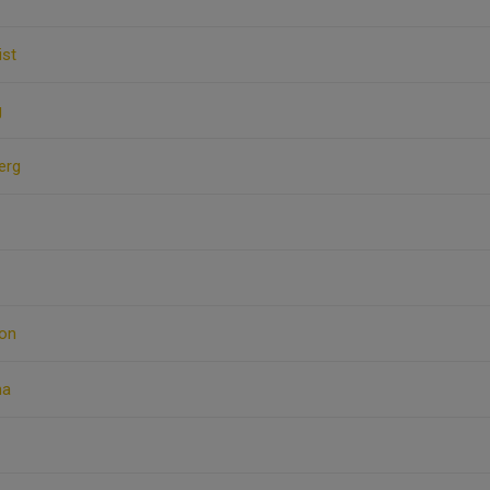
ist
g
erg
son
ma