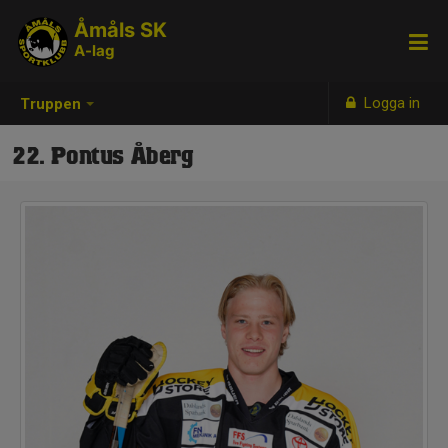
Åmåls SK
A-lag
Logga in
Truppen
22. Pontus Åberg