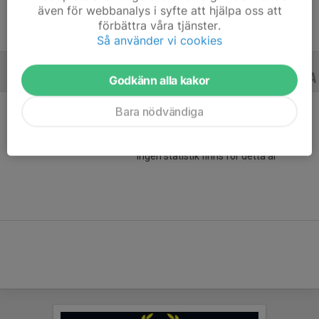
även för webbanalys i syfte att hjälpa oss att
förbättra våra tjänster.
Så använder vi cookies
A-LAGSSERIER
14/15
Godkänn alla kakor
Bara nödvändiga
Ingen statistik finns för detta år