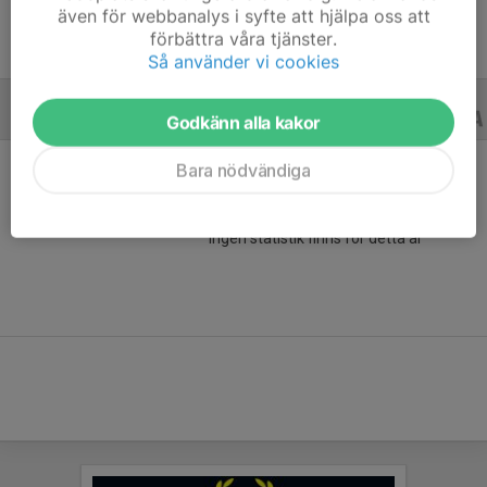
även för webbanalys i syfte att hjälpa oss att
förbättra våra tjänster.
Så använder vi cookies
A-LAGSSERIER
20/21
Godkänn alla kakor
Bara nödvändiga
Ingen statistik finns för detta år