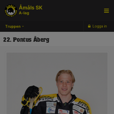
Åmåls SK
A-lag
Logga in
Truppen
22. Pontus Åberg