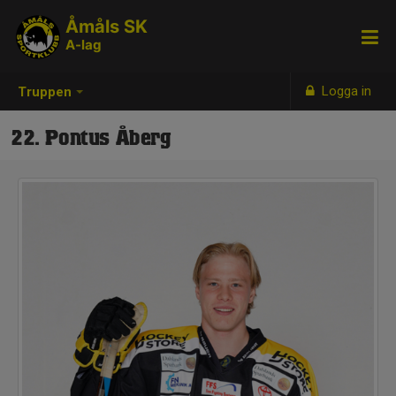
Åmåls SK
A-lag
Logga in
Truppen
22. Pontus Åberg