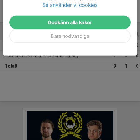
Så använder vi cookies
Godkänn alla kakor
ALLA SERIER
14/15
Bara nödvändiga
Säsongen 14/15 U-13 Div2 Värmland
2
1
0
Säsongen 14/15 Nordic Youth Trophy
7
0
0
Totalt
9
1
0