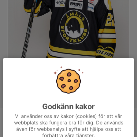
Godkänn kakor
Vi använder oss av kakor (cookies) för att vår
Position
Forward
webbplats ska fungera bra för dig. De används
även för webbanalys i syfte att hjälpa oss att
Ålder
23 år
förbättra våra tjänster.