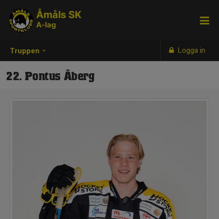
Åmåls SK
A-lag
Logga in
Truppen
22. Pontus Åberg