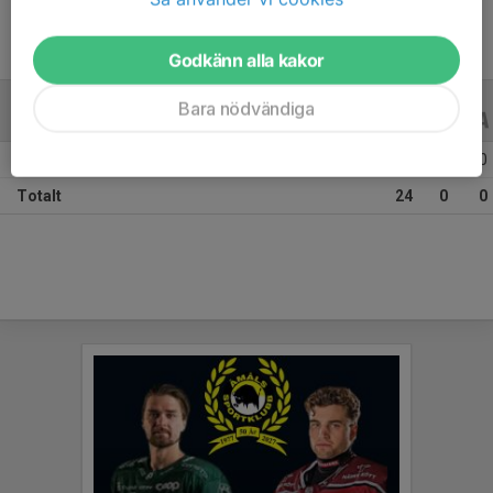
Godkänn alla kakor
Bara nödvändiga
A-LAGSSERIER
22/23
Säsongen 22/23 HockeyTvåan C
24
0
0
Totalt
24
0
0