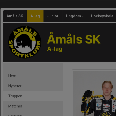
Åmåls SK
A-lag
Junior
Ungdom
Hockeyskola
Åmåls SK
A-lag
Hem
Nyheter
Truppen
Matcher