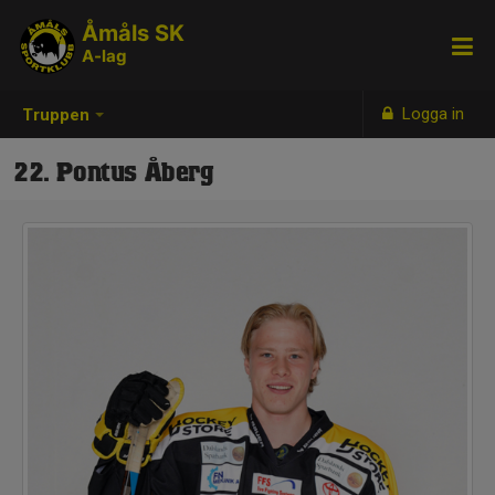
Åmåls SK
A-lag
Logga in
Truppen
22. Pontus Åberg