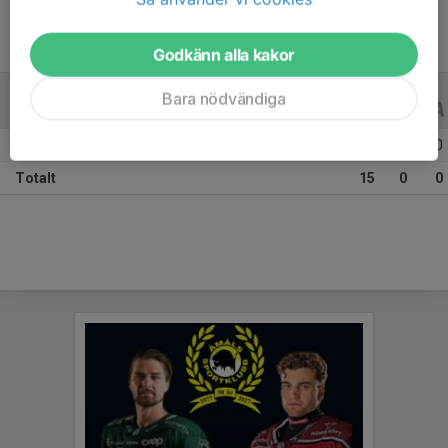
Godkänn alla kakor
Bara nödvändiga
JUNIOR-/UNGDOMSSERIER
22/23
Säsongen 22/23 J20 1 B Västra
15
0
0
Totalt
15
0
0