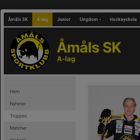
Åmåls SK
A-lag
Junior
Ungdom
Hockeyskola
Åmåls SK
A-lag
Hem
Nyheter
Truppen
Matcher