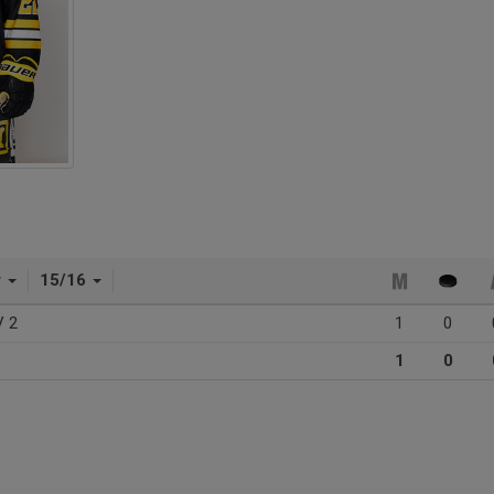
r
15/16
V 2
1
0
1
0