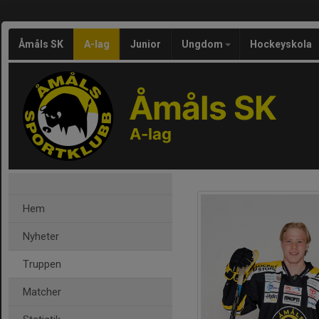
Åmåls SK
A-lag
Junior
Ungdom
Hockeyskola
Åmåls SK
A-lag
Hem
Nyheter
Truppen
Matcher