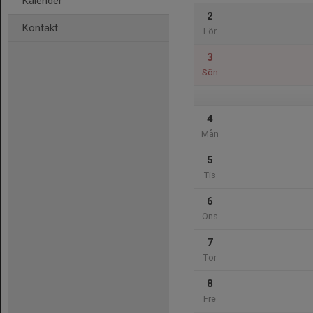
Kalender
2
Kontakt
Lör
3
Sön
4
Mån
5
Tis
6
Ons
7
Tor
8
Fre