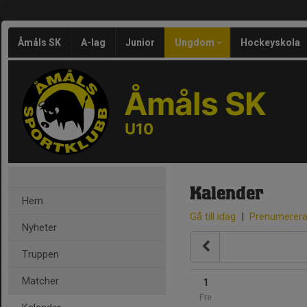
Åmåls SK
A-lag
Junior
Ungdom
Hockeyskola
Åmåls SK
U10
Kalender
Hem
Gå till idag
|
Prenumerer
Nyheter
Truppen
Matcher
1
Fre