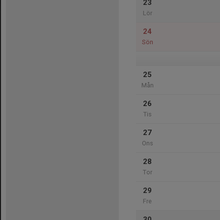
23
Lör
24
Sön
25
Mån
26
Tis
27
Ons
28
Tor
29
Fre
30