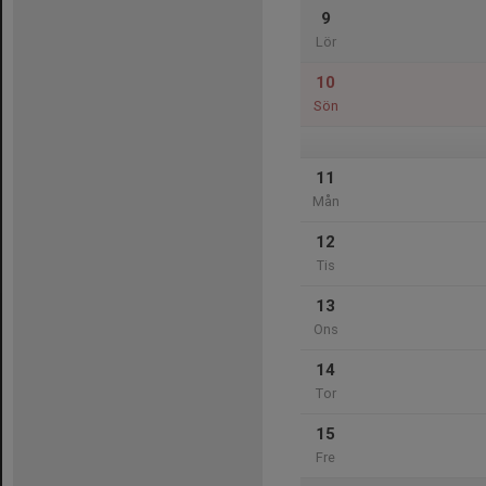
9
Lör
10
Sön
11
Mån
12
Tis
13
Ons
14
Tor
15
Fre