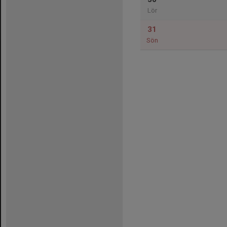
Lör
31
Sön