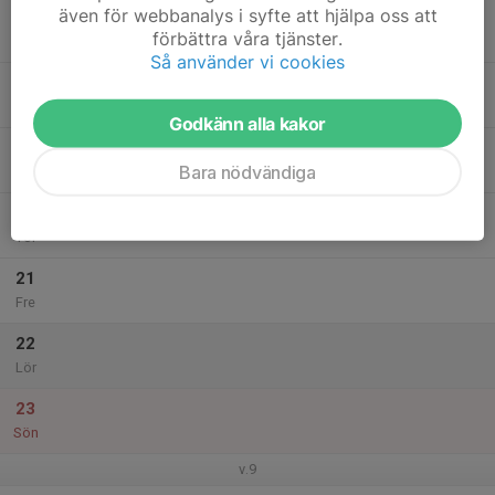
även för webbanalys i syfte att hjälpa oss att
17
förbättra våra tjänster.
Mån
Så använder vi cookies
18
Tis
Godkänn alla kakor
19
Bara nödvändiga
Ons
20
Tor
21
Fre
22
Lör
23
Sön
v.9