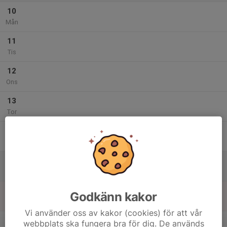
10
Mån
11
Tis
12
Ons
13
Tor
14
Fre
15
Lör
16
Godkänn kakor
Sön
Vi använder oss av kakor (cookies) för att vår
v.8
webbplats ska fungera bra för dig. De används