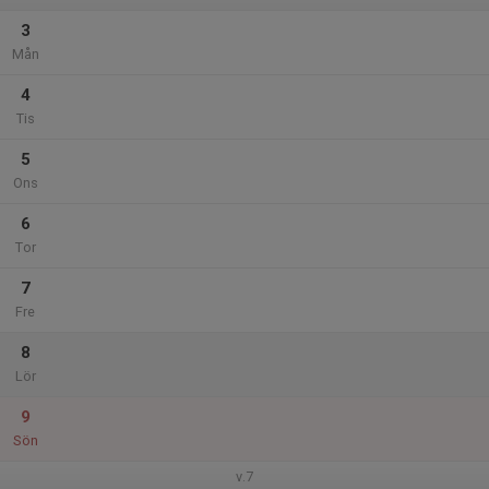
3
Mån
4
Tis
5
Ons
6
Tor
7
Fre
8
Lör
9
Sön
v.7