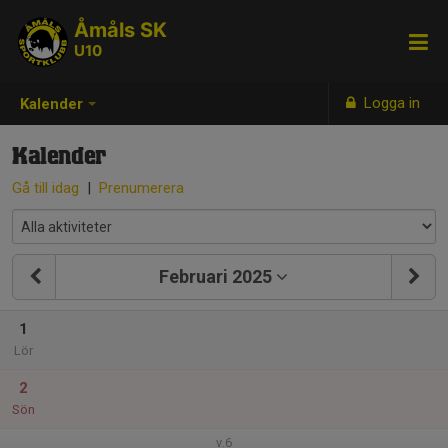
Åmåls SK
U10
Logga in
Kalender
Kalender
Gå till idag
|
Prenumerera
Februari 2025
1
Lör
2
Sön
v.6