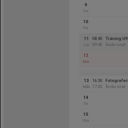
9
Tor
10
Fre
11
08:40
Träning U9
09:40
Lör
Åmåls Ishall
12
Sön
13
16:30
Fotografer
17:00
Mån
Åmåls Ishall
14
Tis
15
Ons