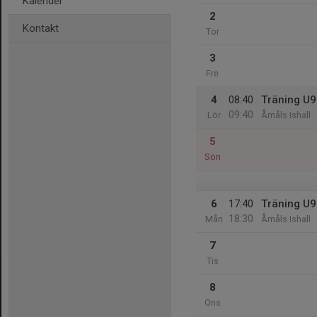
Kalender
2
Kontakt
Tor
3
Fre
4
08:40
Träning U9
09:40
Lör
Åmåls Ishall
5
Sön
6
17:40
Träning U9
18:30
Mån
Åmåls Ishall
7
Tis
8
Ons