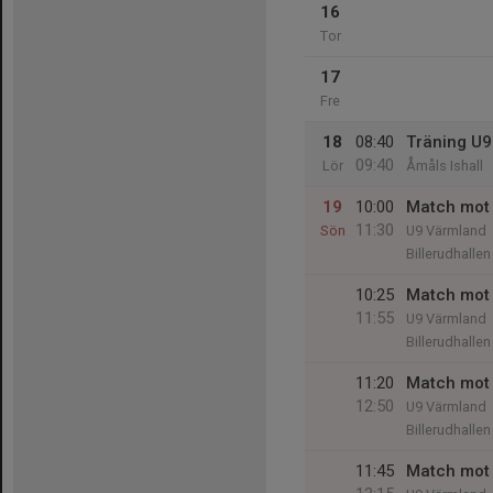
16
Tor
17
Fre
18
08:40
Träning U9
09:40
Lör
Åmåls Ishall
19
10:00
Match mot 
11:30
Sön
U9 Värmland
Billerudhallen
10:25
Match mot 
11:55
U9 Värmland
Billerudhallen
11:20
Match mot 
12:50
U9 Värmland
Billerudhallen
11:45
Match mot 