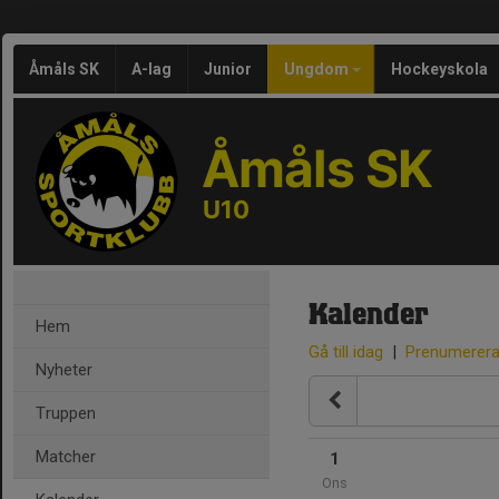
Åmåls SK
A-lag
Junior
Ungdom
Hockeyskola
Åmåls SK
U10
Kalender
Hem
Gå till idag
|
Prenumerer
Nyheter
Truppen
Matcher
1
Ons