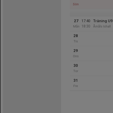
Sön
27
17:40
Träning U9
18:30
Mån
Åmåls Ishall
28
Tis
29
Ons
30
Tor
31
Fre