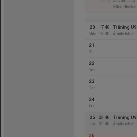
13:15
U9 Värmland
Billerudhallen
20
17:40
Träning U9
18:30
Mån
Åmåls Ishall
21
Tis
22
Ons
23
Tor
24
Fre
25
08:40
Träning U9
09:40
Lör
Åmåls Ishall
26