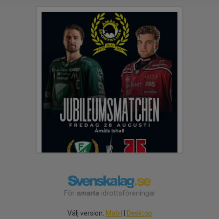
För
smarta
idrottsföreningar
Välj version:
Mobil
|
Desktop