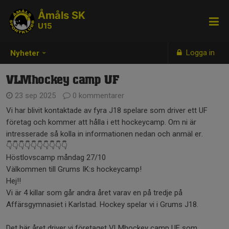
Åmåls SK
U15
Logga in
Nyheter
VLMhockey camp UF
23 sep 2025
0 kommentarer
Vi har blivit kontaktade av fyra J18 spelare som driver ett UF
företag och kommer att hålla i ett hockeycamp. Om ni är
intresserade så kolla in informationen nedan och anmäl er.
👇👇👇👇👇👇👇👇👇👇
Höstlovscamp måndag 27/10
Välkommen till Grums IK:s hockeycamp!
Hej!!
Vi är 4 killar som går andra året varav en på tredje på
Affärsgymnasiet i Karlstad. Hockey spelar vi i Grums J18.
Det här året driver vi företaget VLMhockey camp UF som