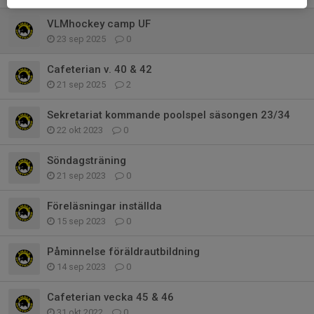
VLMhockey camp UF
23 sep 2025
0
Cafeterian v. 40 & 42
21 sep 2025
2
Sekretariat kommande poolspel säsongen 23/34
22 okt 2023
0
Söndagsträning
21 sep 2023
0
Föreläsningar inställda
15 sep 2023
0
Påminnelse föräldrautbildning
14 sep 2023
0
Cafeterian vecka 45 & 46
31 okt 2022
0