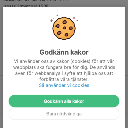
Ispass 3/match kl 15.30
Hoppas så många som möjligt kommer! Det ska bli kul att ses!!!
Varmt välkomna önskar Maximus, Valter och Lukas
Dela nyhet
Godkänn kakor
Vi använder oss av kakor (cookies) för att vår
webbplats ska fungera bra för dig. De används
Tidigare nyheter
även för webbanalys i syfte att hjälpa oss att
förbättra våra tjänster.
Sekretariatet U14 B Värmland
Så använder vi cookies
16 jan, 07:11
0
Sekretariat lördag 18/10
Godkänn alla kakor
13 okt 2025
0
Bara nödvändiga
Sekretariat lördag 4/10
1 okt 2025
5