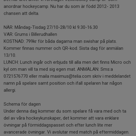
anordnar hockeycamp. Nu har du som är född 2012- 2013
chansen att delta.
NÄR: Måndag-Tisdag 27/10-28/10 kl 9.30-16.30
VAR: Grums i Billerudhallen
KOSTNAD: 799kr för båda dagarna man swishar på plats.
Kommer finnas nummer och QR-kod. Sista dag för anmälan
13/10.
LUNCH: Lunch ingår och erbjuds till alla men det finns Micro och
kyl om man vill ta med sig egen mat. ANMÄLAN: Sms:a
0721576770 eller maila maximus@telia.com skriv i meddelandet
namn på spelare samt position och ifall spelaren har någon
allergi.
Schema för dagen
Under denna dag kommer du som spelare få vara med och ta
del av våra hockeykunskaper, det kommer att vara enklare
övningar på förmiddagspasset och efter lunch lite mer
avancerade övningar. Vi avslutar med match på eftermiddagen.