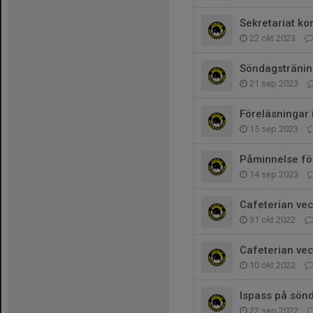
Sekretariat k
22 okt 2023
Söndagstränin
21 sep 2023
Föreläsningar 
15 sep 2023
Påminnelse fö
14 sep 2023
Cafeterian ve
31 okt 2022
Cafeterian ve
10 okt 2022
Ispass på sön
22 sep 2022