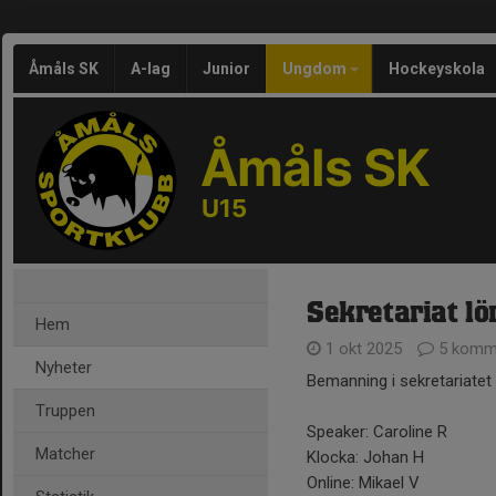
Åmåls SK
A-lag
Junior
Ungdom
Hockeyskola
Åmåls SK
U15
Sekretariat lö
Hem
1 okt 2025
5 komm
Nyheter
Bemanning i sekretariatet
Truppen
Speaker: Caroline R
Matcher
Klocka: Johan H
Online: Mikael V