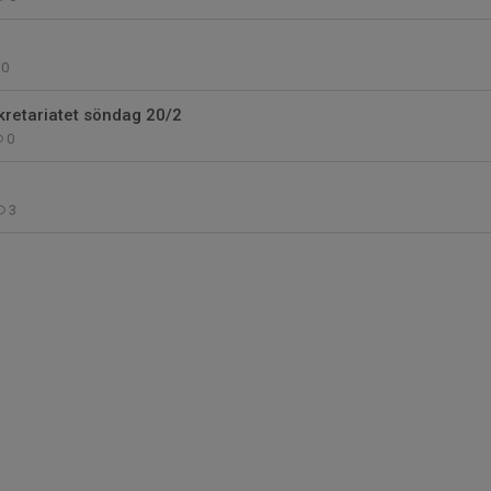
0
retariatet söndag 20/2
0
3