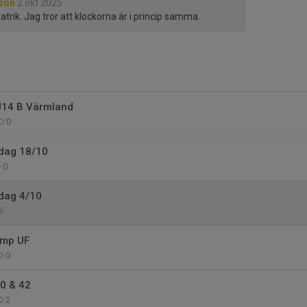
sson
2 okt 2025
atrik. Jag tror att klockorna är i princip samma.
 U14 B Värmland
0
rdag 18/10
0
rdag 4/10
5
mp UF
0
40 & 42
2