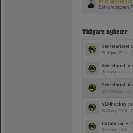
Kristina Fredrik
Det vore toppen, P
Tidigare nyheter
Sekretariatet
16 jan, 07:11
Sekretariat lö
13 okt 2025
Sekretariat lö
1 okt 2025
VLMhockey ca
23 sep 2025
Cafeterian v. 
21 sep 2025