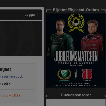
Biljetter Färjestad-Örebro
Logga in
 nyhet
la på Facebook
la på X
Huvudsponsorer
heter via RSS