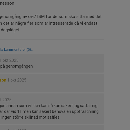
annesson
 genomgång av ovr/TSM för de som ska sitta med det
det är några fler som är intresserade då vi endast
i dagsläget.
lla kommentarer (5)...
1 okt 2025
d på genomgången.
sson
1 okt 2025
kt 2025
någon annan som vill och kan så kan säkert jag sätta mig
är där vid 11 men kan säkert behöva en uppfräschning
ingen större skillnad mot säffles.