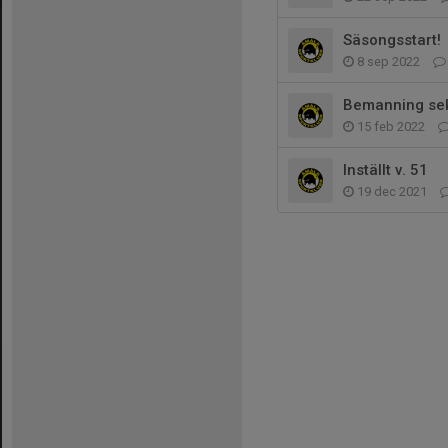
Säsongsstart!
8 sep 2022
Bemanning sek
15 feb 2022
Inställt v. 51
19 dec 2021