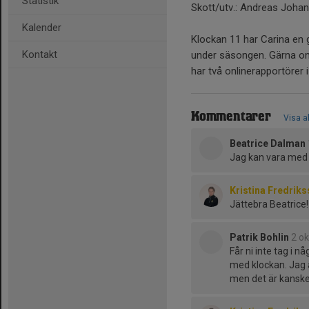
Statistik
Skott/utv.: Andreas Joh
Kalender
Klockan 11 har Carina en
Kontakt
under säsongen. Gärna om 
har två onlinerapportörer 
Kommentarer
Visa a
Beatrice Dalman
Jag kan vara me
Kristina Fredrik
Jättebra Beatrice!
Patrik Bohlin
2 o
Får ni inte tag i 
med klockan. Jag 
men det är kanske 