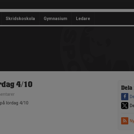
Skridskoskola
Gymnasium
Ledare
rdag 4/10
Dela
entarer
De
 på lördag 4/10
De
Ny