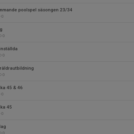
ommande poolspel säsongen 23/34
0
g
0
inställda
0
räldrautbildning
0
cka 45 & 46
0
cka 45
0
dag
0