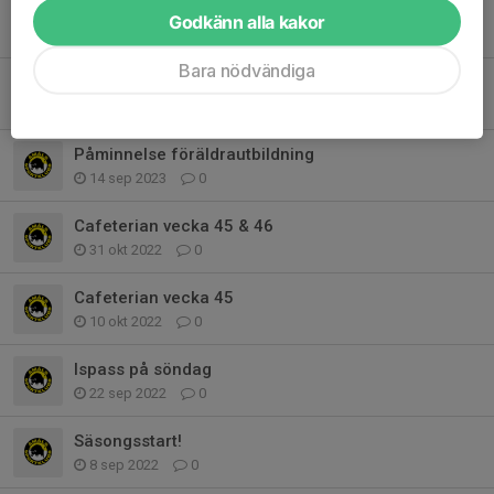
Söndagsträning
Godkänn alla kakor
21 sep 2023
0
Bara nödvändiga
Föreläsningar inställda
15 sep 2023
0
Påminnelse föräldrautbildning
14 sep 2023
0
Cafeterian vecka 45 & 46
31 okt 2022
0
Cafeterian vecka 45
10 okt 2022
0
Ispass på söndag
22 sep 2022
0
Säsongsstart!
8 sep 2022
0