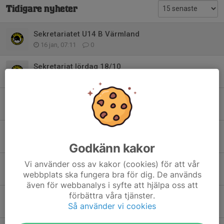
Tidigare nyheter
Sekretariatet U14 B Värmland
16 jan, 07:11
0
Sekretariat lördag 18/10
13 okt 2025
0
Sekretariat lördag 4/10
1 okt 2025
5
VLMhockey camp UF
23 sep 2025
0
Godkänn kakor
Vi använder oss av kakor (cookies) för att vår
Cafeterian v. 40 & 42
webbplats ska fungera bra för dig. De används
21 sep 2025
2
även för webbanalys i syfte att hjälpa oss att
förbättra våra tjänster.
Sekretariat kommande poolspel säsongen 23/34
Så använder vi cookies
22 okt 2023
0