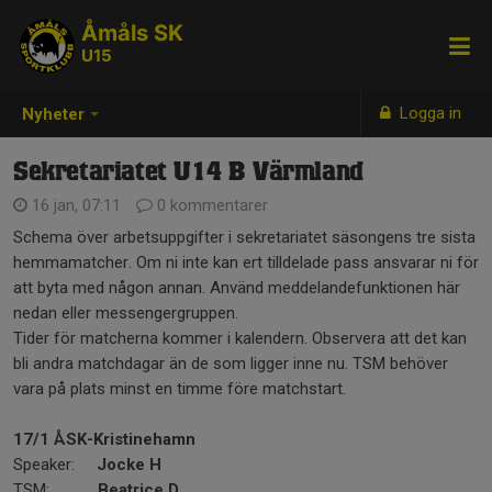
Åmåls SK
U15
Logga in
Nyheter
Sekretariatet U14 B Värmland
16 jan, 07:11
0 kommentarer
Schema över arbetsuppgifter i sekretariatet säsongens tre sista
hemmamatcher. Om ni inte kan ert tilldelade pass ansvarar ni för
att byta med någon annan. Använd meddelandefunktionen här
nedan eller messengergruppen.
Tider för matcherna kommer i kalendern. Observera att det kan
bli andra matchdagar än de som ligger inne nu. TSM behöver
vara på plats minst en timme före matchstart.
17/1 ÅSK-Kristinehamn
Speaker:
Jocke
H
TSM:
Beatrice D