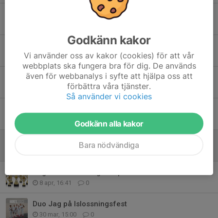
Presentation av jubileumsmatchtröjan
9 maj, 18:00
0
Godkänn kakor
Lansering av jubileumssouvenirer
Vi använder oss av kakor (cookies) för att vår
7 maj, 19:00
0
webbplats ska fungera bra för dig. De används
även för webbanalys i syfte att hjälpa oss att
Uppfräschning av Åmåls Ishall
förbättra våra tjänster.
6 maj, 19:13
0
Så använder vi cookies
Färjestad BK - Örebro HK i Åmåls Ishall
4 maj, 13:10
0
Godkänn alla kakor
Årsmöte 15 juni i cafeterian
Bara nödvändiga
4 maj, 13:00
0
Ungdomsavslutning 23 april
8 apr, 16:41
0
Duo Jag på Islossningsfest
30 mar, 15:00
0