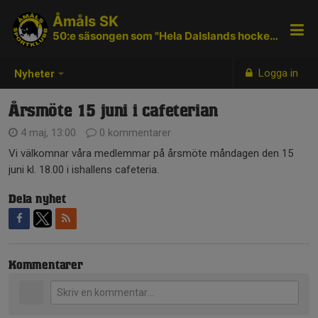
Åmåls SK
50:e säsongen som "Hela Dalslands hockeyklubb"
Logga in
Nyheter
Årsmöte 15 juni i cafeterian
4 maj, 13:00
0 kommentarer
Vi välkomnar våra medlemmar på årsmöte måndagen den 15
juni kl. 18.00 i ishallens cafeteria.
Dela nyhet
Kommentarer