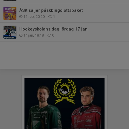
ÅSK säljer påskbingolottspaket
15 feb, 20:20
1
Hockeyskolans dag lördag 17 jan
14 jan, 18:18
0