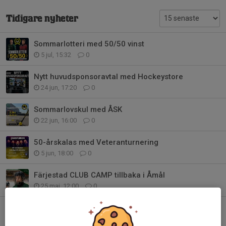
Tidigare nyheter
Sommarlotteri med 50/50 vinst
5 jul, 15:32
0
Nytt huvudsponsoravtal med Hockeystore
24 jun, 17:20
0
Sommarlovskul med ÅSK
22 jun, 16:00
0
50-årskalas med Veteranturnering
5 jun, 18:00
0
Färjestad CLUB CAMP tillbaka i Åmål
25 maj, 12:00
0
Biljettsläpp Färjestad BK - Örebro Hockey
12 maj, 19:00
1