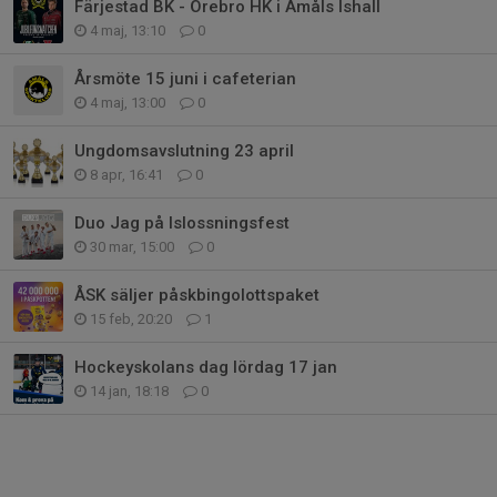
Färjestad BK - Örebro HK i Åmåls Ishall
4 maj, 13:10
0
Årsmöte 15 juni i cafeterian
4 maj, 13:00
0
Ungdomsavslutning 23 april
8 apr, 16:41
0
Duo Jag på Islossningsfest
30 mar, 15:00
0
ÅSK säljer påskbingolottspaket
15 feb, 20:20
1
Hockeyskolans dag lördag 17 jan
14 jan, 18:18
0