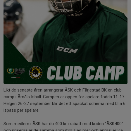
Likt de senaste åren arrangerar ÅSK och Färjestad BK en club
camp i Åmåls Ishall. Campen är öppen för spelare födda 11-17.
Helgen 26-27 september blir det ett späckat schema med bl a 6
ispass per spelare.
Som medlem i ÅSK har du 400 kr i rabatt med koden "ÅSK400”
och priserna är de samma som ifjol. Läs mer och anmäl er via