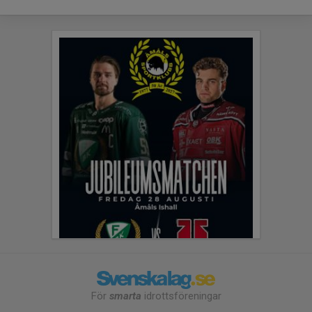
För
smarta
idrottsföreningar