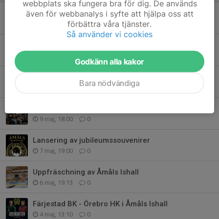
webbplats ska fungera bra för dig. De används
50-årskalas med Veteranturnering
även för webbanalys i syfte att hjälpa oss att
förbättra våra tjänster.
5 jun, 18:00
0
Så använder vi cookies
Färjestad CLUB CAMP tillbaka i Åmål
25 maj, 12:00
0
Godkänn alla kakor
Biljettsläpp Färjestad BK - Örebro Hockey
Bara nödvändiga
12 maj, 19:00
1
Presentation av jubileumsmatchtröjan
9 maj, 18:00
0
Lansering av jubileumssouvenirer
7 maj, 19:00
0
Uppfräschning av Åmåls Ishall
6 maj, 19:13
0
Färjestad BK - Örebro HK i Åmåls Ishall
4 maj, 13:10
0