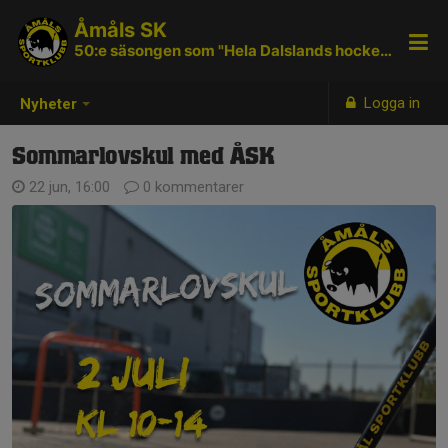
Åmåls SK
50:e säsongen som "Hela Dalslands hockeyklubb"
Logga in
Nyheter
Sommarlovskul med ÅSK
22 jun, 16:00
0 kommentarer