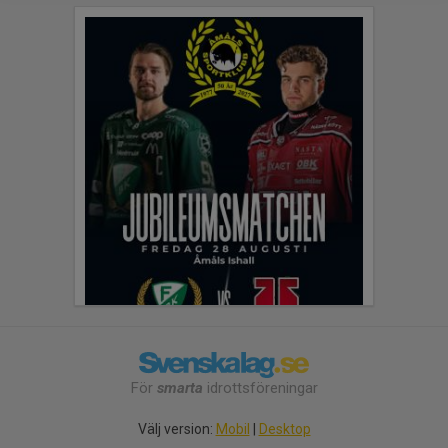
För
smarta
idrottsföreningar
Välj version:
Mobil
|
Desktop