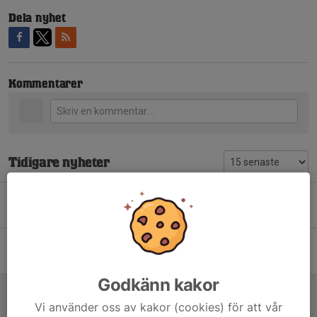
Dela nyhet
Kommentarer
Tidigare nyheter
Sommarlotteri med 50/50 vinst
5 jul, 15:32
0
Nytt huvudsponsoravtal med Hockeystore
24 jun, 17:20
0
Godkänn kakor
Sommarlovskul med ÅSK
22 jun, 16:00
0
Vi använder oss av kakor (cookies) för att vår