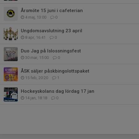
Årsmöte 15 juni i cafeterian
4 maj, 13:00
0
Ungdomsavslutning 23 april
8 apr, 16:41
0
Duo Jag på Islossningsfest
30 mar, 15:00
0
ÅSK säljer påskbingolottspaket
15 feb, 20:20
1
Hockeyskolans dag lördag 17 jan
14 jan, 18:18
0