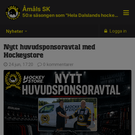
Åmåls SK
50:e säsongen som "Hela Dalslands hockeyklubb"
Logga in
Nyheter
Nytt huvudsponsoravtal med
Hockeystore
24 jun, 17:20
0 kommentarer