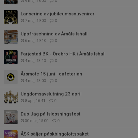
9 maj, 18:00
0
Lansering av jubileumssouvenirer
7 maj, 19:00
0
Uppfräschning av Åmåls Ishall
6 maj, 19:13
0
Färjestad BK - Örebro HK i Åmåls Ishall
4 maj, 13:10
0
Årsmöte 15 juni i cafeterian
4 maj, 13:00
0
Ungdomsavslutning 23 april
8 apr, 16:41
0
Duo Jag på Islossningsfest
30 mar, 15:00
0
ÅSK säljer påskbingolottspaket