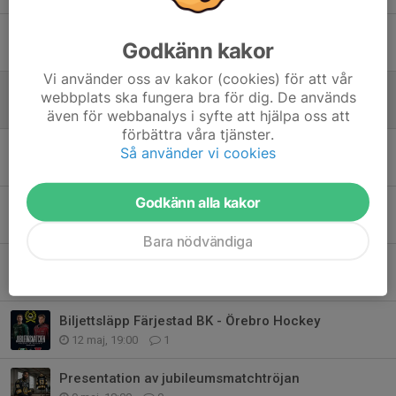
Sommarlotteri med 50/50 vinst
Godkänn kakor
5 jul, 15:32
0
Vi använder oss av kakor (cookies) för att vår
Nytt huvudsponsoravtal med Hockeystore
webbplats ska fungera bra för dig. De används
24 jun, 17:20
0
även för webbanalys i syfte att hjälpa oss att
förbättra våra tjänster.
Sommarlovskul med ÅSK
Så använder vi cookies
22 jun, 16:00
0
Godkänn alla kakor
50-årskalas med Veteranturnering
5 jun, 18:00
0
Bara nödvändiga
Färjestad CLUB CAMP tillbaka i Åmål
25 maj, 12:00
0
Biljettsläpp Färjestad BK - Örebro Hockey
12 maj, 19:00
1
Presentation av jubileumsmatchtröjan