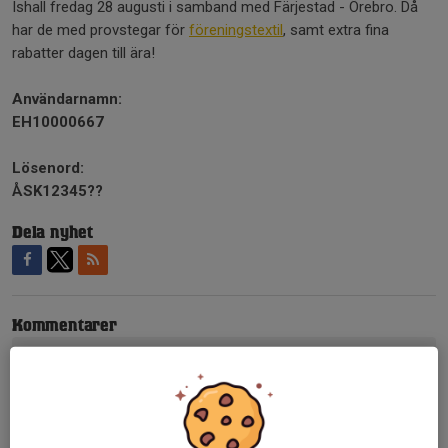
Ishall fredag 28 augusti i samband med Färjestad - Örebro. Då
har de med provstegar för
föreningstextil
, samt extra fina
rabatter dagen till ära!
Användarnamn:
EH10000667
Lösenord:
ÅSK12345??
Dela nyhet
Kommentarer
Tidigare nyheter