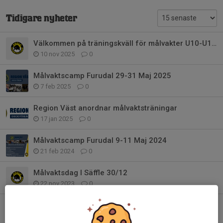
Tidigare nyheter
Välkommen på träningskväll för målvakter U10-U16 i Karlstad!
10 nov 2025
0
Målvaktscamp Furudal 29-31 Maj 2025
7 feb 2025
0
Region Väst anordnar målvaktsträningar
17 jan 2025
0
Målvaktscamp Furudal 9-11 Maj 2024
21 feb 2024
0
Målvaktsdag I Säffle 30/12
22 nov 2023
0
Målvaktslyftet I Värmland
14 sep 2022
0