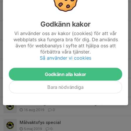
Målvaktsdag i Hammarö 18 september
23 aug 2022
0
Godkänn kakor
Målvaktsdag 6 september 2020
Vi använder oss av kakor (cookies) för att vår
26 jul 2020
0
webbplats ska fungera bra för dig. De används
även för webbanalys i syfte att hjälpa oss att
Målvaktsdag 22/2 2020
förbättra våra tjänster.
6 dec 2019
0
Så använder vi cookies
Färjestad bjuder in till målvaktsträning
21 aug 2019
0
Godkänn alla kakor
Inbjudan till målvaktsdag i Ludvika
Bara nödvändiga
20 aug 2019
0
Målvaktsdag i Hammarö Ishall lördag 7/9 2019
16 aug 2019
0
Målvaktsfys special
5 maj 2019
0