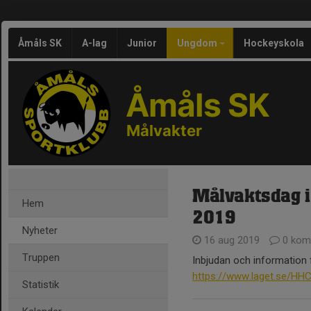
Åmåls SK
A-lag
Junior
Ungdom
Hockeyskola
Åmåls SK
Målvakter
Målvaktsdag i
Hem
2019
Nyheter
16 aug 2019
0 kom
Truppen
Inbjudan och information 
https://www.laget.se/HH
Statistik