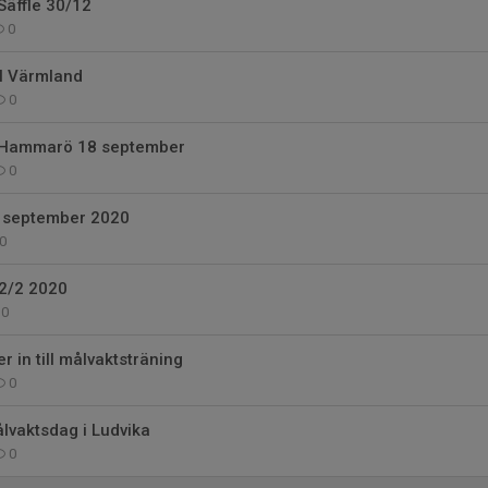
Säffle 30/12
0
 I Värmland
0
i Hammarö 18 september
0
 september 2020
0
2/2 2020
0
r in till målvaktsträning
0
ålvaktsdag i Ludvika
0