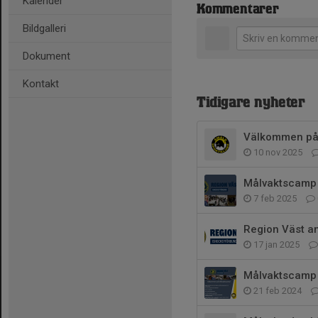
Kalender
Kommentarer
Bildgalleri
Dokument
Kontakt
Tidigare nyheter
Välkommen på t
10 nov 2025
Målvaktscamp 
7 feb 2025
Region Väst a
17 jan 2025
Målvaktscamp 
21 feb 2024