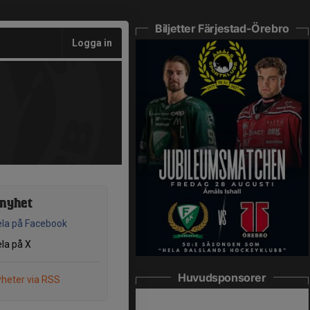
Biljetter Färjestad-Örebro
Logga in
 nyhet
la på Facebook
la på X
Huvudsponsorer
heter via RSS