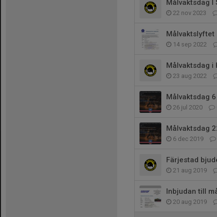
Målvaktsdag I 
22 nov 2023
Målvaktslyftet
14 sep 2022
Målvaktsdag 
23 aug 2022
Målvaktsdag 6
26 jul 2020
Målvaktsdag 2
6 dec 2019
Färjestad bjude
21 aug 2019
Inbjudan till m
20 aug 2019