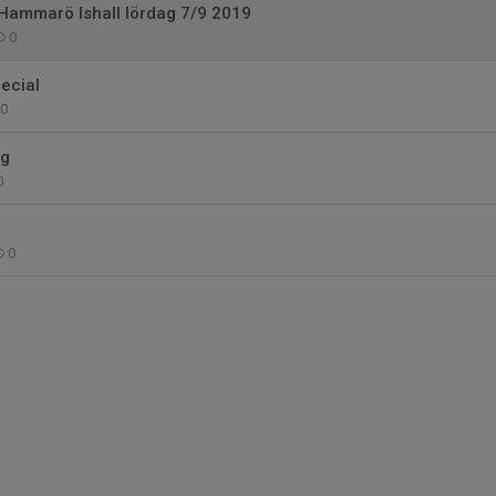
 Hammarö Ishall lördag 7/9 2019
0
ecial
0
ng
0
0