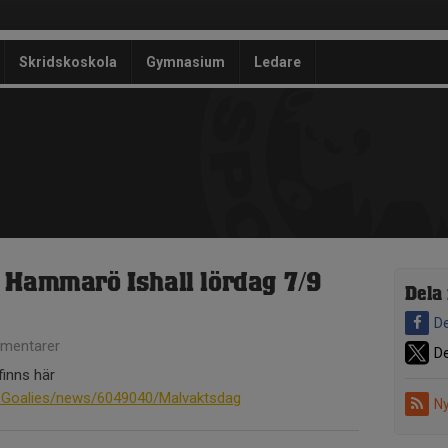
Skridskoskola
Gymnasium
Ledare
 Hammarö Ishall lördag 7/9
Dela
De
mentarer
De
finns här
CGoalies/news/6049040/Malvaktsdag
Ny