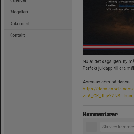
Kalender
Bildgalleri
Dokument
Kontakt
Nu är det dags igen, ny m
Perfekt julklapp till era må
Anmälan görs på denna
https://docs.google.co
zeA_GK_fLjvYZNS--lmcr
Kommentarer