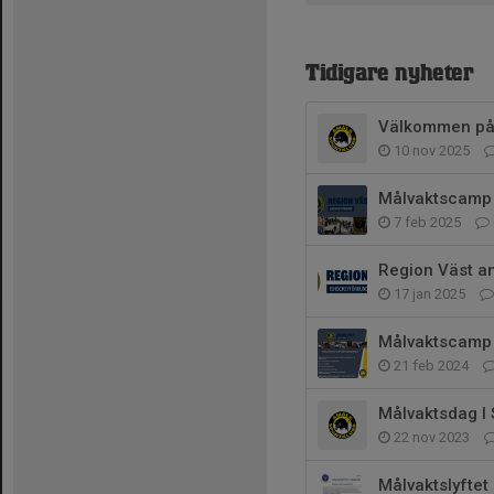
Tidigare nyheter
Välkommen på t
10 nov 2025
Målvaktscamp 
7 feb 2025
Region Väst a
17 jan 2025
Målvaktscamp 
21 feb 2024
Målvaktsdag I 
22 nov 2023
Målvaktslyftet