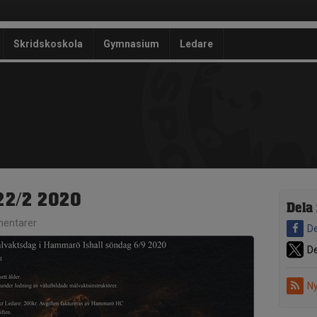
Skridskoskola
Gymnasium
Ledare
22/2 2020
Dela
entarer
De
De
Ny