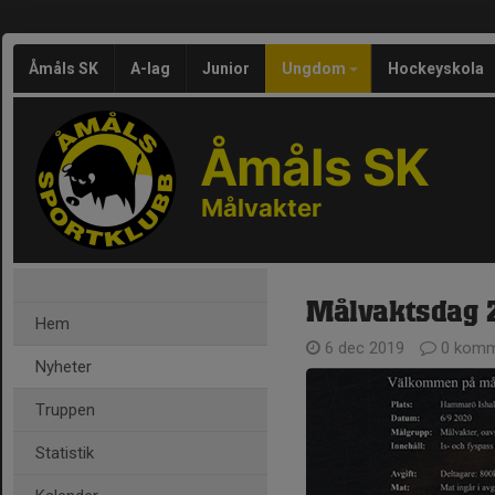
Åmåls SK
A-lag
Junior
Ungdom
Hockeyskola
Åmåls SK
Målvakter
Målvaktsdag 
Hem
6 dec 2019
0 komm
Nyheter
Truppen
Statistik