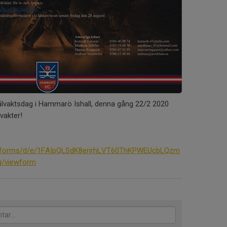
ålvaktsdag i Hammarö Ishall, denna gång 22/2 2020
lvakter!
m/forms/d/e/1FAIpQLSdK8erjrhLVT60ThKPWEUcbLQzm
g/viewform