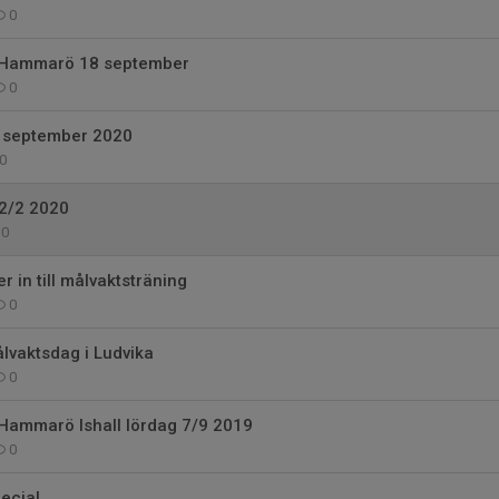
0
i Hammarö 18 september
0
 september 2020
0
2/2 2020
0
r in till målvaktsträning
0
ålvaktsdag i Ludvika
0
 Hammarö Ishall lördag 7/9 2019
0
ecial