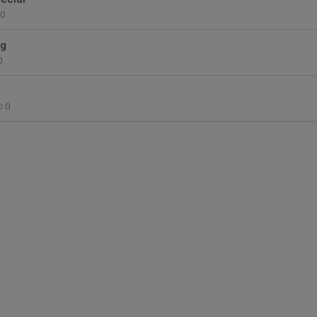
0
ng
0
0