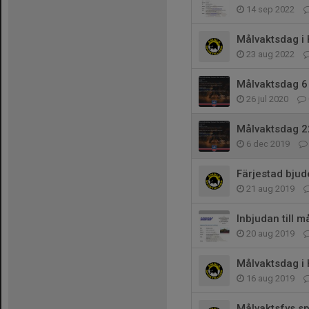
14 sep 2022
Målvaktsdag 
23 aug 2022
Målvaktsdag 6
26 jul 2020
Målvaktsdag 2
6 dec 2019
Färjestad bjude
21 aug 2019
Inbjudan till m
20 aug 2019
Målvaktsdag i
16 aug 2019
Målvaktsfys sp