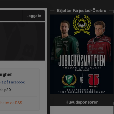
Biljetter Färjestad-Örebro
Logga in
 nyhet
la på Facebook
la på X
Huvudsponsorer
heter via RSS