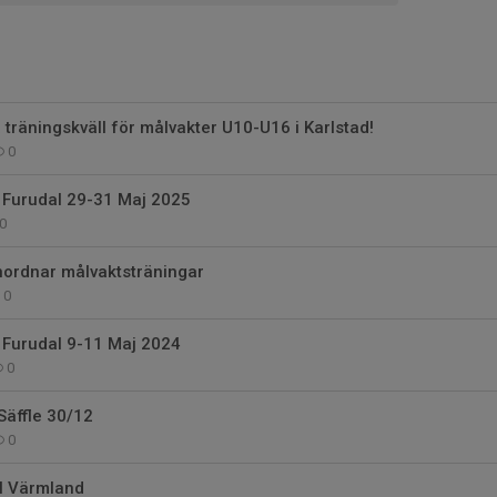
räningskväll för målvakter U10-U16 i Karlstad!
0
Furudal 29-31 Maj 2025
0
nordnar målvaktsträningar
0
Furudal 9-11 Maj 2024
0
Säffle 30/12
0
 I Värmland