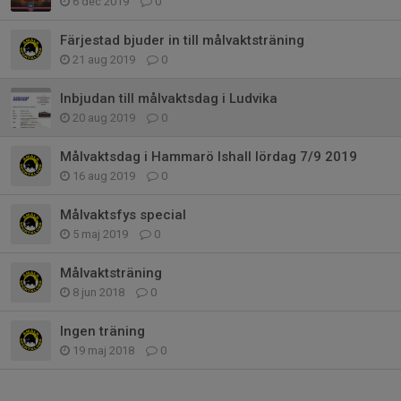
6 dec 2019
0
Färjestad bjuder in till målvaktsträning
21 aug 2019
0
Inbjudan till målvaktsdag i Ludvika
20 aug 2019
0
Målvaktsdag i Hammarö Ishall lördag 7/9 2019
16 aug 2019
0
Målvaktsfys special
5 maj 2019
0
Målvaktsträning
8 jun 2018
0
Ingen träning
19 maj 2018
0