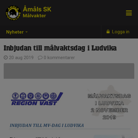
Åmåls SK
Målvakter
Logga in
Nyheter
Inbjudan till målvaktsdag i Ludvika
20 aug 2019
0 kommentarer