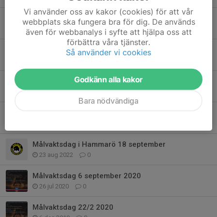
Vi använder oss av kakor (cookies) för att vår
Region Väst anordnar målvaktsträningar
webbplats ska fungera bra för dig. De används
17 jan 2025
0
även för webbanalys i syfte att hjälpa oss att
förbättra våra tjänster.
Målvaktscamp Furudal 9-11 Maj 2024
Så använder vi cookies
21 feb 2024
0
Godkänn alla kakor
Målvaktsdag I Säffle 30/12
22 nov 2023
0
Bara nödvändiga
Målvaktslyftet I Värmland
14 sep 2022
0
Målvaktsdag i Hammarö 18 september
23 aug 2022
0
Målvaktsdag 6 september 2020
26 jul 2020
0
Målvaktsdag 22/2 2020