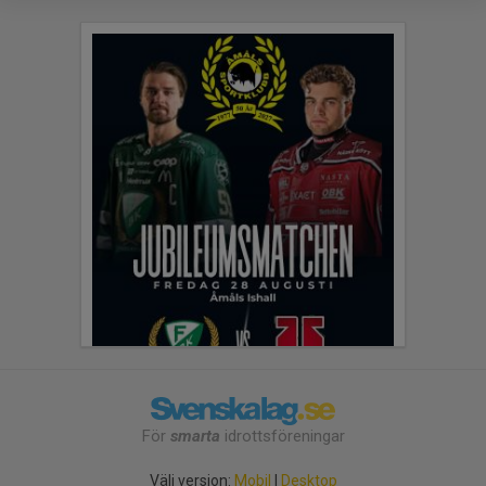
För
smarta
idrottsföreningar
Välj version:
Mobil
|
Desktop