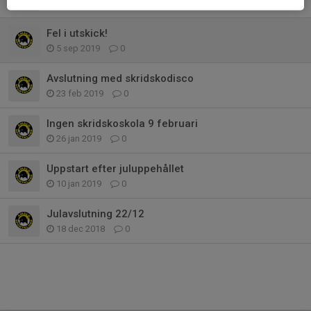
26 jan 2020
0
Fel i utskick!
5 sep 2019
0
Avslutning med skridskodisco
23 feb 2019
0
Ingen skridskoskola 9 februari
26 jan 2019
0
Uppstart efter juluppehållet
10 jan 2019
0
Julavslutning 22/12
18 dec 2018
0