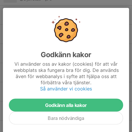
Tack för denna säsong
8 apr 2022
0
Skridskoskola 2/4
31 mar 2022
0
Lördag 19/3
Godkänn kakor
16 mar 2022
0
Vi använder oss av kakor (cookies) för att vår
Inställd skridskoskola 29/1
webbplats ska fungera bra för dig. De används
även för webbanalys i syfte att hjälpa oss att
25 jan 2022
0
förbättra våra tjänster.
Så använder vi cookies
Lördag 8/1
6 jan 2022
2
Godkänn alla kakor
Säsongsavslutning 7/3
6 mar 2020
0
Bara nödvändiga
Uppehåll för skridskoskolan v. 5-6