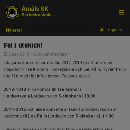
Åmåls SK
Skridskoskola
Logga in
Nyheter
Fel i utskick!
5 sep 2019
0 kommentarer
I dagarna kommer barn födda 2012-2014 få ett brev med
inbjudan till Tre Kronors Hockeyskola och Lek På Is. Tyvärr har vi
inte fått med rätt info i brevet. Följande gäller:
2012-1013
är välkomna till
Tre Kronors
Hockeyskola
Lördagen den
5 oktober kl.10.00
2014-2015
och äldre som inte är redo för hockeyskolan är
välkomna till
Lek På Is
Lördagen den
5 oktober kl. 11.00
Länkar till anmälan och mer info finns på reskpektive sida.