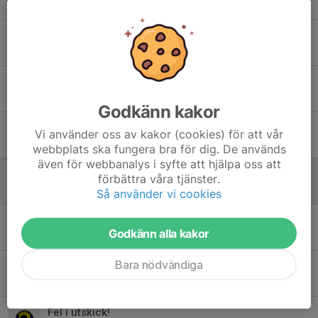
8 apr 2022
0
Skridskoskola 2/4
31 mar 2022
0
Lördag 19/3
16 mar 2022
0
Godkänn kakor
Inställd skridskoskola 29/1
Vi använder oss av kakor (cookies) för att vår
25 jan 2022
0
webbplats ska fungera bra för dig. De används
även för webbanalys i syfte att hjälpa oss att
Lördag 8/1
förbättra våra tjänster.
6 jan 2022
2
Så använder vi cookies
Säsongsavslutning 7/3
Godkänn alla kakor
6 mar 2020
0
Bara nödvändiga
Uppehåll för skridskoskolan v. 5-6
26 jan 2020
0
Fel i utskick!