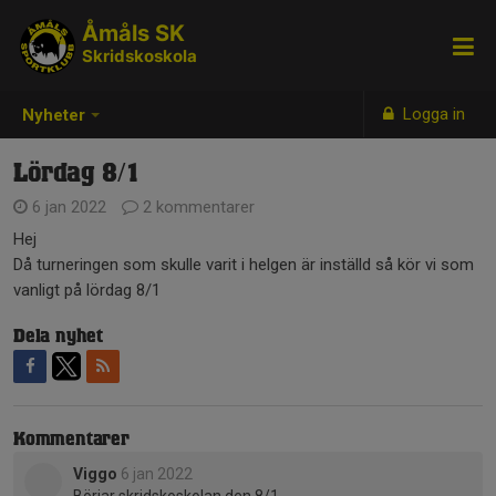
Åmåls SK
Skridskoskola
Logga in
Nyheter
Lördag 8/1
6 jan 2022
2 kommentarer
Hej
Då turneringen som skulle varit i helgen är inställd så kör vi som
vanligt på lördag 8/1
Dela nyhet
Kommentarer
Viggo
6 jan 2022