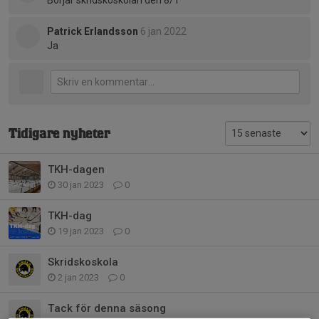
Börjar skridskoskolan den 8/1
Patrick Erlandsson
6 jan 2022
Ja
Tidigare nyheter
TKH-dagen
30 jan 2023
0
TKH-dag
19 jan 2023
0
Skridskoskola
2 jan 2023
0
Tack för denna säsong