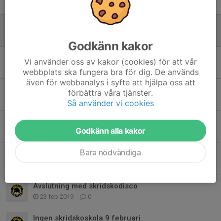
16 mar 2022
0
Inställd skridskoskola 29/1
25 jan 2022
0
Godkänn kakor
Lördag 8/1
Vi använder oss av kakor (cookies) för att vår
6 jan 2022
2
webbplats ska fungera bra för dig. De används
även för webbanalys i syfte att hjälpa oss att
Säsongsavslutning 7/3
förbättra våra tjänster.
6 mar 2020
0
Så använder vi cookies
Uppehåll för skridskoskolan v. 5-6
Godkänn alla kakor
26 jan 2020
0
Bara nödvändiga
Fel i utskick!
5 sep 2019
0
Avslutning med skridskodisco
23 feb 2019
0
Ingen skridskoskola 9 februari