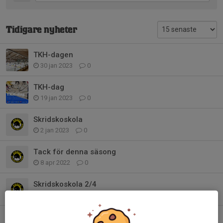
Tidigare nyheter
TKH-dagen
30 jan 2023
0
TKH-dag
19 jan 2023
0
Skridskoskola
2 jan 2023
0
Tack för denna säsong
8 apr 2022
0
Skridskoskola 2/4
31 mar 2022
0
Lördag 19/3