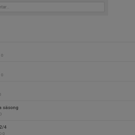
0
0
0
a säsong
0
2/4
0