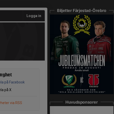
Biljetter Färjestad-Örebro
Logga in
 nyhet
la på Facebook
la på X
Huvudsponsorer
heter via RSS