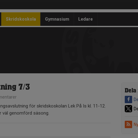
Skridskoskola
Gymnasium
Ledare
ning 7/3
Dela
entarer
De
ngsavslutning för skridskoskolan Lek På Is kl. 11-12.
De
 för väl genomförd säsong.
Ny