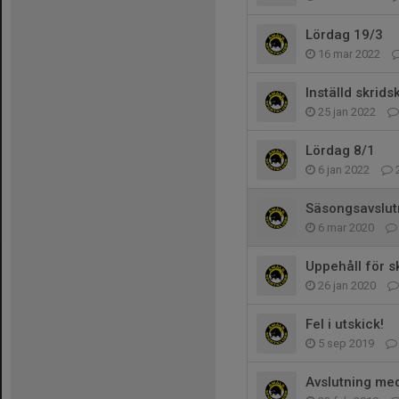
Lördag 19/3
16 mar 2022
Inställd skrid
25 jan 2022
Lördag 8/1
6 jan 2022
Säsongsavslut
6 mar 2020
Uppehåll för s
26 jan 2020
Fel i utskick!
5 sep 2019
Avslutning me