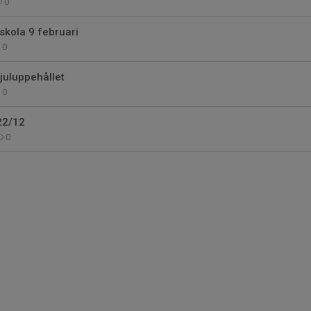
0
skola 9 februari
0
 juluppehållet
0
22/12
0