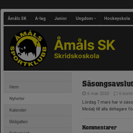
Åmåls SK
A-lag
Junior
Ungdom
Hockeyskola
Åmåls SK
Skridskoskola
Säsongsavslut
Hem
6 mar 2020
0 komm
Nyheter
Lördag 7 mars har vi säso
Medalj till alla deltagare
Kalender
Bildgalleri
Kommentarer