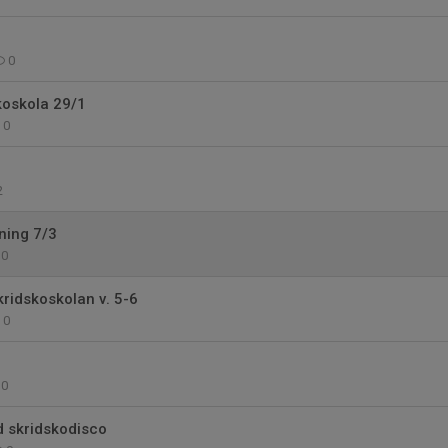
0
skoskola 29/1
0
2
ning 7/3
0
kridskoskolan v. 5-6
0
0
d skridskodisco