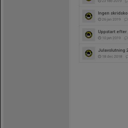
23 feb 2019
Ingen skridsko
26 jan 2019
Uppstart efter
10 jan 2019
Julavslutning 
18 dec 2018