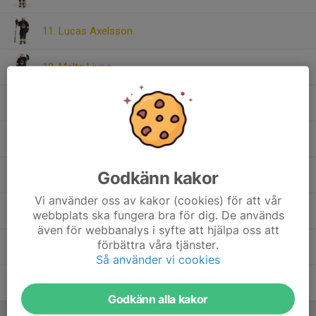
11. Lucas Axelsson
10. Malte Ljung
1. Oliwer Johansson
17. Oscar Johansson
Godkänn kakor
Svante Ljung
, U13
Vi använder oss av kakor (cookies) för att vår
Tilda Eklund
, U13
webbplats ska fungera bra för dig. De används
även för webbanalys i syfte att hjälpa oss att
förbättra våra tjänster.
16. Valter Forsvik
Så använder vi cookies
Vincent Wennersten
, U13
Godkänn alla kakor