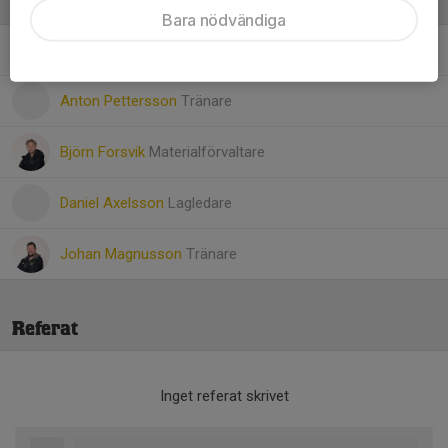
Ledare
Bara nödvändiga
Andreas Pettersson
Tränare
Anton Pettersson
Tränare
Björn Forsvik
Materialförvaltare
Daniel Axelsson
Lagledare
Johan Magnusson
Tränare
Referat
Inget referat skrivet