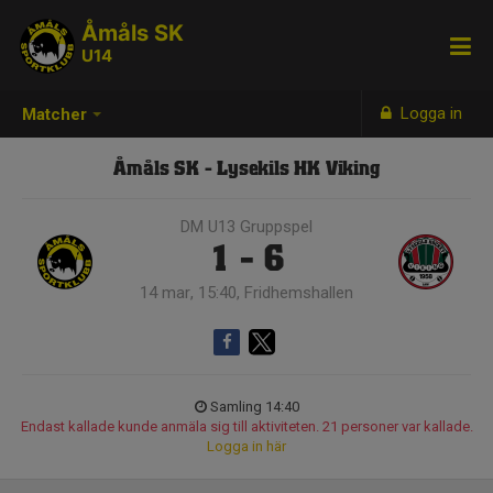
Åmåls SK
U14
Logga in
Matcher
Åmåls SK - Lysekils HK Viking
DM U13 Gruppspel
1 - 6
14 mar, 15:40, Fridhemshallen
Samling 14:40
Endast kallade kunde anmäla sig till aktiviteten. 21 personer var kallade.
Logga in här